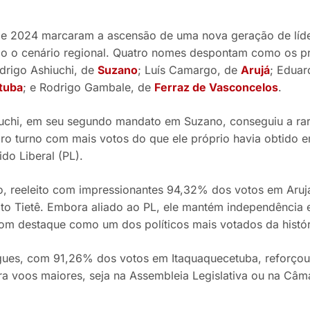
de 2024 marcaram a ascensão de uma nova geração de líder
o o cenário regional. Quatro nomes despontam como os pri
odrigo Ashiuchi, de
Suzano
; Luís Camargo, de
Arujá
; Eduar
tuba
; e Rodrigo Gambale, de
Ferraz de Vasconcelos
.
uchi, em seu segundo mandato em Suzano, conseguiu a rar
eiro turno com mais votos do que ele próprio havia obtido
ido Liberal (PL).
, reeleito com impressionantes 94,32% dos votos em Aruj
to Tietê. Embora aliado ao PL, ele mantém independência e
om destaque como um dos políticos mais votados da históri
ues, com 91,26% dos votos em Itaquaquecetuba, reforçou s
ra voos maiores, seja na Assembleia Legislativa ou na C