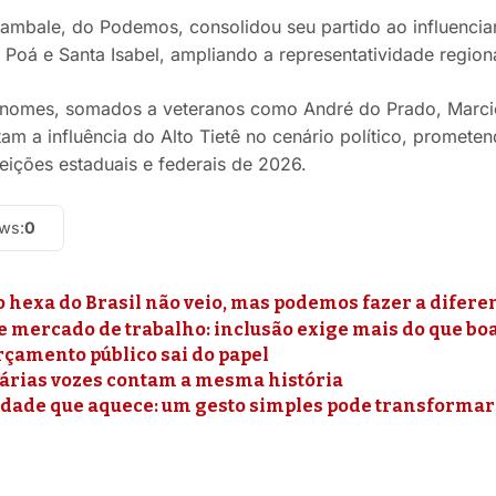
ambale, do Podemos, consolidou seu partido ao influenciar
 Poá e Santa Isabel, ampliando a representatividade regio
nomes, somados a veteranos como André do Prado, Marcio
am a influência do Alto Tietê no cenário político, prome
leições estaduais e federais de 2026.
ews:
0
o hexa do Brasil não veio, mas podemos fazer a difere
e mercado de trabalho: inclusão exige mais do que bo
rçamento público sai do papel
árias vozes contam a mesma história
edade que aquece: um gesto simples pode transformar