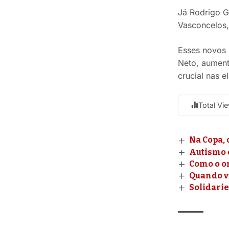
Já Rodrigo G
Vasconcelos,
Esses novos 
Neto, aument
crucial nas e
Total Vi
Na Copa, 
Autismo 
Como o o
Quando v
Solidari