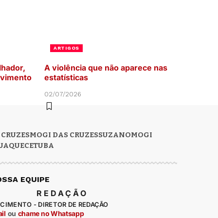
ARTIGOS
lhador,
A violência que não aparece nas
lvimento
estatísticas
02/07/2026
 CRUZES
MOGI DAS CRUZES
SUZANO
MOGI
UAQUECETUBA
OSSA EQUIPE
REDAÇÃO
CIMENTO - DIRETOR DE REDAÇÃO
il
ou
chame no Whatsapp