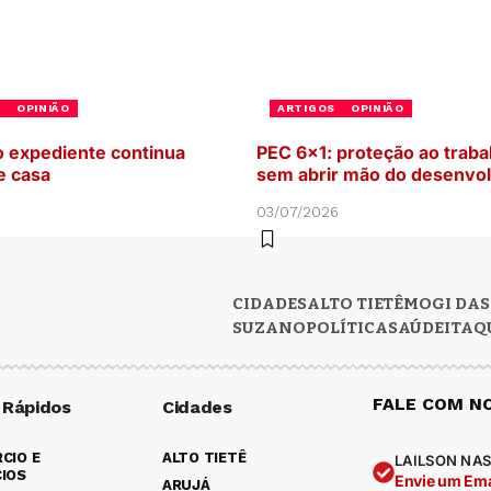
S
OPINIÃO
ARTIGOS
OPINIÃO
 expediente continua
PEC 6×1: proteção ao traba
e casa
sem abrir mão do desenvo
6
03/07/2026
CIDADES
ALTO TIETÊ
MOGI DAS
SUZANO
POLÍTICA
SAÚDE
ITAQ
FALE COM N
 Rápidos
Cidades
CIO E
ALTO TIETÊ
LAILSON NAS
IOS
Envie um Ema
ARUJÁ