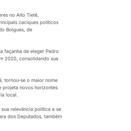
es no Alto Tietê,
ncipais caciques políticos
do Boigues, de
a façanha de eleger Pedro
 em 2020, consolidando sua
á, tornou-se o maior nome
 projeta novos horizontes
a local.
ua relevância política e se
âmara dos Deputados, também