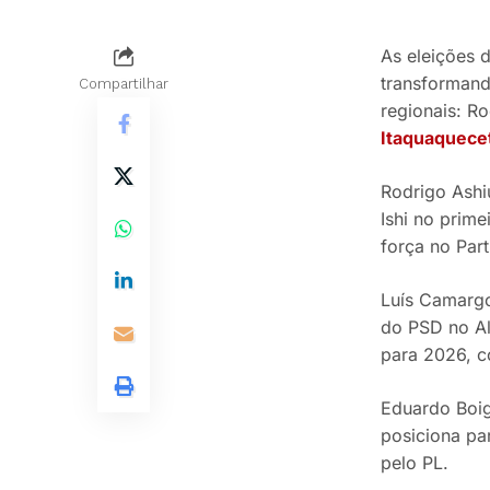
As eleições 
transformand
Compartilhar
regionais: R
Itaquaquece
Rodrigo Ashi
Ishi no prim
força no Part
Luís Camargo
do PSD no Al
para 2026, c
Eduardo Boig
posiciona pa
pelo PL.