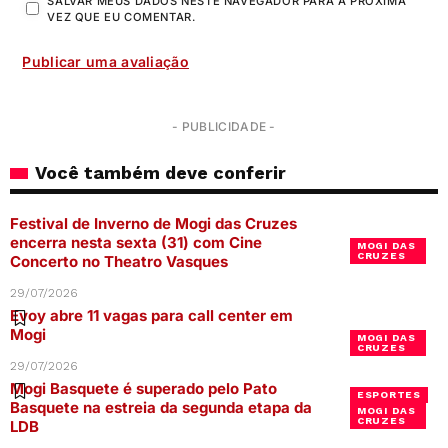
SALVAR MEUS DADOS NESTE NAVEGADOR PARA A PRÓXIMA
VEZ QUE EU COMENTAR.
- PUBLICIDADE -
Você também deve conferir
Festival de Inverno de Mogi das Cruzes
encerra nesta sexta (31) com Cine
MOGI DAS
CRUZES
Concerto no Theatro Vasques
29/07/2026
Evoy abre 11 vagas para call center em
Mogi
MOGI DAS
CRUZES
29/07/2026
Mogi Basquete é superado pelo Pato
ESPORTES
Basquete na estreia da segunda etapa da
MOGI DAS
CRUZES
LDB