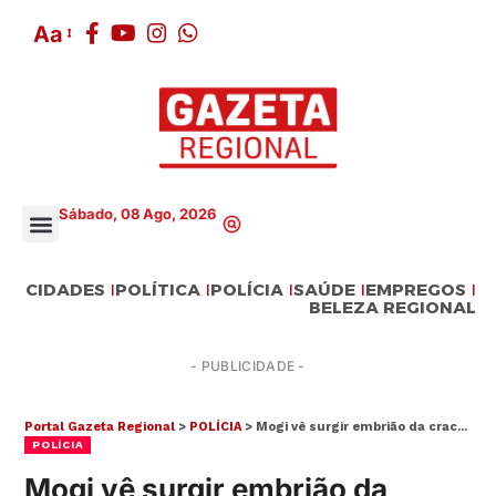
Aa
Sábado, 08 Ago, 2026
CIDADES
POLÍTICA
POLÍCIA
SAÚDE
EMPREGOS
BELEZA REGIONAL
- PUBLICIDADE -
Portal Gazeta Regional
>
POLÍCIA
>
Mogi vê surgir embrião da cracolândia e comerciantes temem por segurança
POLÍCIA
Mogi vê surgir embrião da