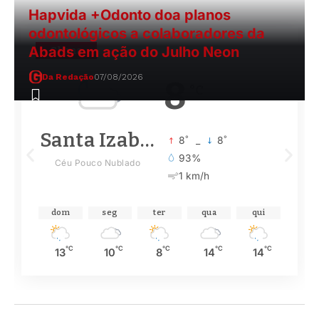
Hapvida +Odonto doa planos
odontológicos a colaboradores da
Abads em ação do Julho Neon
Clima
Da Redação
07/08/2026
8
°C
Santa Izabel
°
°
8
_
8
93%
Céu Pouco Nublado
1 km/h
dom
seg
ter
qua
qui
°C
°C
°C
°C
°C
13
10
8
14
14