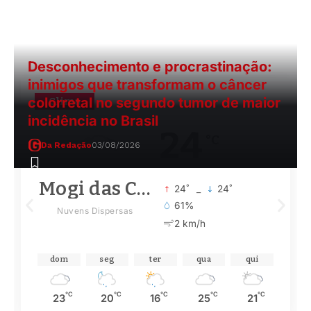
Desconhecimento e procrastinação:
inimigos que transformam o câncer
colorretal no segundo tumor de maior
Clima
incidência no Brasil
24
°C
Da Redação
03/08/2026
Mogi das Cruzes
°
°
24
_
24
61%
Nuvens Dispersas
2 km/h
dom
seg
ter
qua
qui
°C
°C
°C
°C
°C
23
20
16
25
21