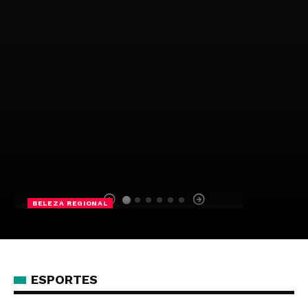
BELEZA REGIONAL
Carina Miranda da Rocha, a Cacau
Da Redação
29/03/2026
ESPORTES