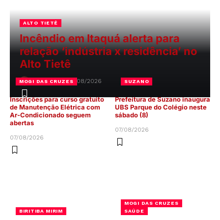
ALTO TIETÊ
Incêndio em Itaquá alerta para
relação ‘indústria x residência’ no
Alto Tietê
Felipe Alves
08/08/2026
MOGI DAS CRUZES
SUZANO
Inscrições para curso gratuito
Prefeitura de Suzano inaugura
de Manutenção Elétrica com
UBS Parque do Colégio neste
Ar-Condicionado seguem
sábado (8)
abertas
07/08/2026
07/08/2026
MOGI DAS CRUZES
BIRITIBA MIRIM
SAÚDE