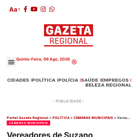
Aa
Quinta-Feira, 06 Ago, 2026
CIDADES
POLÍTICA
POLÍCIA
SAÚDE
EMPREGOS
BELEZA REGIONAL
- PUBLICIDADE -
Portal Gazeta Regional
>
POLÍTICA
>
CÂMARAS MUNICIPAIS
>
Vereadores de Suzano vistoriam obra da Sabesp em Palmeiras
CÂMARAS MUNICIPAIS
Vereadores de Suzano