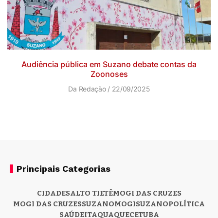
Audiência pública em Suzano debate contas da
Zoonoses
Da Redação
22/09/2025
Principais Categorias
CIDADES
ALTO TIETÊ
MOGI DAS CRUZES
MOGI DAS CRUZES
SUZANO
MOGI
SUZANO
POLÍTICA
SAÚDE
ITAQUAQUECETUBA