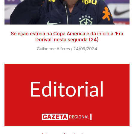
Seleção estreia na Copa América e dá início à ‘Era
Dorival’ nesta segunda (24)
Guilherme Alferes
24/06/2024