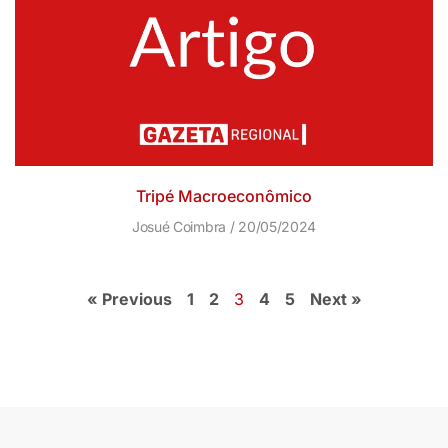
Tripé Macroeconômico
Josué Coimbra
20/05/2024
« Previous
1
2
3
4
5
Next »