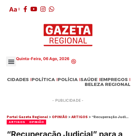
Aa
Quinta-Feira, 06 Ago, 2026
CIDADES
POLÍTICA
POLÍCIA
SAÚDE
EMPREGOS
BELEZA REGIONAL
- PUBLICIDADE -
Portal Gazeta Regional
>
OPINIÃO
>
ARTIGOS
>
“Recuperação Judicial” para a pessoa física: como a Lei 14.181 pode ajudar
ARTIGOS
OPINIÃO
“Recuperação Judicial” para a