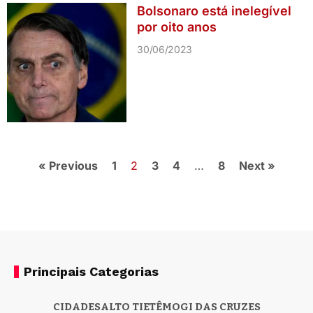
Bolsonaro está inelegível
por oito anos
30/06/2023
« Previous
1
2
3
4
…
8
Next »
Principais Categorias
CIDADES
ALTO TIETÊ
MOGI DAS CRUZES