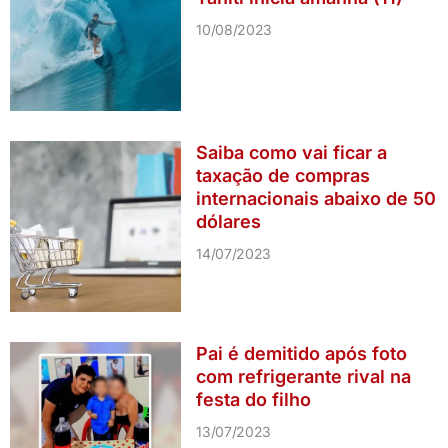
10/08/2023
Saiba como vai ficar a
taxação de compras
internacionais abaixo de 50
dólares
14/07/2023
Pai é demitido após foto
com refrigerante rival na
festa do filho
13/07/2023