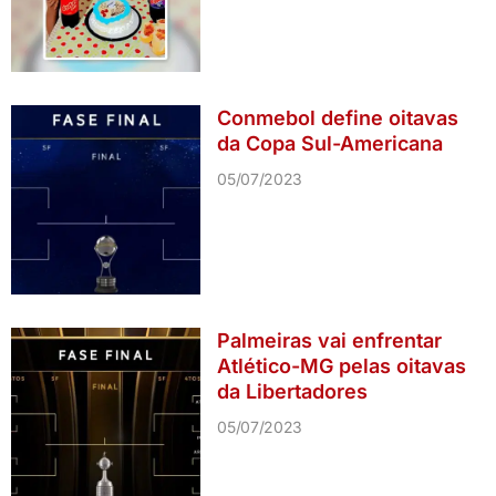
Conmebol define oitavas
da Copa Sul-Americana
05/07/2023
Palmeiras vai enfrentar
Atlético-MG pelas oitavas
da Libertadores
05/07/2023