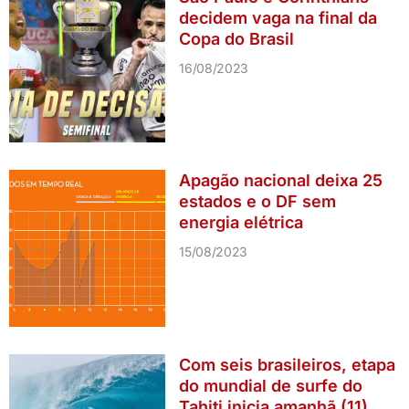
decidem vaga na final da
Copa do Brasil
16/08/2023
Apagão nacional deixa 25
estados e o DF sem
energia elétrica
15/08/2023
Com seis brasileiros, etapa
do mundial de surfe do
Tahiti inicia amanhã (11)