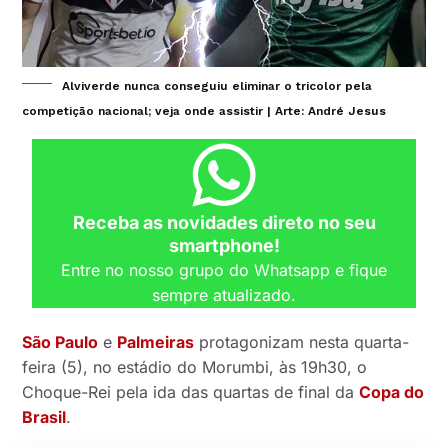
Alviverde nunca conseguiu eliminar o tricolor pela
competição nacional; veja onde assistir | Arte: André Jesus
Receba as novidades direto no seu
smartphone!
Entre no nosso grupo do Whatsapp e fique
sempre atualizado.
São Paulo
e
Palmeiras
protagonizam nesta quarta-
feira (5), no estádio do Morumbi, às 19h30, o
Choque-Rei pela ida das quartas de final da
Copa do
Brasil
.