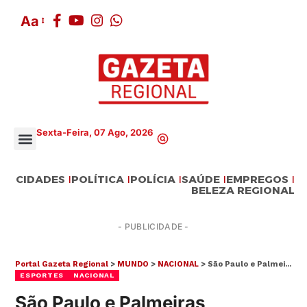
Aa
Sexta-Feira, 07 Ago, 2026
BELEZA REGIONAL
CIDADES
POLÍTICA
POLÍCIA
SAÚDE
EMPREGOS
BELEZA REGIONAL
- PUBLICIDADE -
Portal Gazeta Regional
>
MUNDO
>
NACIONAL
>
São Paulo e Palmeiras protagonizam Choque-Rei nesta quarta (5) pela Copa do Brasil
ESPORTES
NACIONAL
São Paulo e Palmeiras