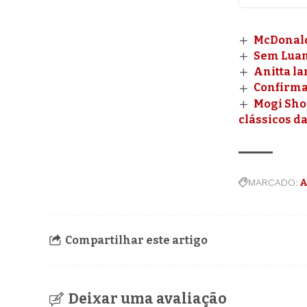
McDonald
Sem Luan 
Anitta la
Confirmad
Mogi Sho
clássicos d
MARCADO:
A
Compartilhar este artigo
Deixar uma avaliação