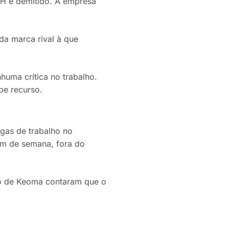
RH e demitido. A empresa
da marca rival à que
huma crítica no trabalho.
be recurso.
egas de trabalho no
im de semana, fora do
o de Keoma contaram que o