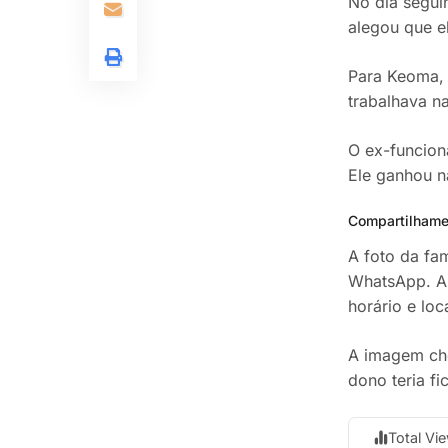
No dia segui
alegou que e
Para Keoma, 
trabalhava na
O ex-funcion
Ele ganhou 
Compartilhame
A foto da fa
WhatsApp. A 
horário e loc
A imagem ch
dono teria fi
Total Vi