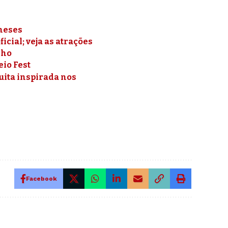
meses
cial; veja as atrações
lho
eio Fest
uita inspirada nos
Facebook