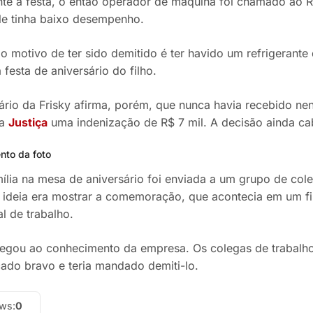
nte à festa, o então operador de máquina foi chamado ao 
le tinha baixo desempenho.
o motivo de ter sido demitido é ter havido um refrigerante 
 festa de aniversário do filho.
ário da Frisky afirma, porém, que nunca havia recebido nen
na
Justiça
uma indenização de R$ 7 mil. A decisão ainda ca
nto da foto
mília na mesa de aniversário foi enviada a um grupo de col
ideia era mostrar a comemoração, que acontecia em um f
al de trabalho.
egou ao conhecimento da empresa. Os colegas de trabalh
cado bravo e teria mandado demiti-lo.
ews:
0