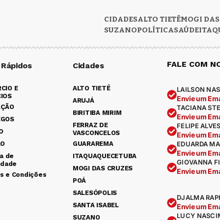
CIDADES
ALTO TIETÊ
MOGI DAS
SUZANO
POLÍTICA
SAÚDE
ITAQ
FALE COM N
 Rápidos
Cidades
CIO E
ALTO TIETÊ
LAILSON NAS
IOS
Envie um Ema
ARUJÁ
AÇÃO
TACIANA ST
BIRITIBA MIRIM
Envie um Ema
EGOS
FERRAZ DE
FELIPE ALVE
O
VASCONCELOS
Envie um Ema
ÃO
GUARAREMA
EDUARDA MA
Envie um Ema
ca de
ITAQUAQUECETUBA
GIOVANNA F
idade
MOGI DAS CRUZES
Envie um Ema
s e Condições
POÁ
SALESÓPOLIS
DJALMA RAP
SANTA ISABEL
Envie um Ema
LUCY NASCI
SUZANO