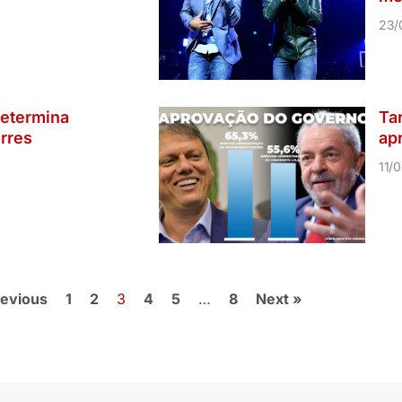
23/
etermina
Ta
rres
ap
11/
revious
1
2
3
4
5
…
8
Next »