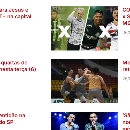
ara Jesus e
CO
+ na capital
x 
MG
06/
 quartas de
Mo
nesta terça (6)
re
26/
entidão na
’S
ido SP
no
mê