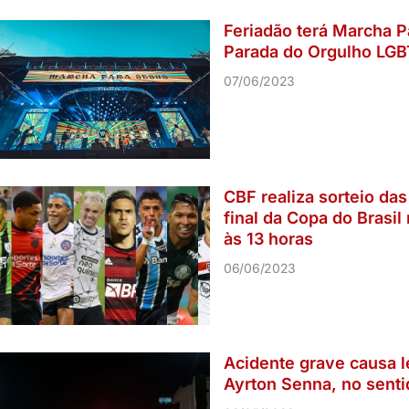
Feriadão terá Marcha P
Parada do Orgulho LGBT
07/06/2023
CBF realiza sorteio das
final da Copa do Brasil 
às 13 horas
06/06/2023
Acidente grave causa l
Ayrton Senna, no sent