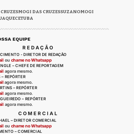
 CRUZES
MOGI DAS CRUZES
SUZANO
MOGI
UAQUECETUBA
OSSA EQUIPE
REDAÇÃO
CIMENTO - DIRETOR DE REDAÇÃO
il
ou
chame no Whatsapp
ENGLE – CHEFE DE REPORTAGEM
il
agora mesmo
.
S – REPÓRTER
il
agora mesmo.
RTINS – REPÓRTER
il
agora mesmo
.
IGUEIREDO – REPÓRTER
il
agora mesmo
.
COMERCIAL
HAEL – DIRETOR COMERCIAL
il
ou
chame no Whatsapp
MENTO – COMERCIAL