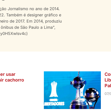
ção Jornalismo no ano de 2014.
22. Também é designer gráfico e
neiro de 2017. Em 2014, produziu
 ônibus de São Paulo a Lima",
e/y0H5XwIsv4c)
er usar
Cor
air cachorro
Lib
Pa
07/