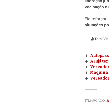
liberação ju
vacinação e 
Ele reforçou
situações po
Total Vi
Autopass
Arujá te
Vereador
Máquina 
Vereador
MARCADO:
A