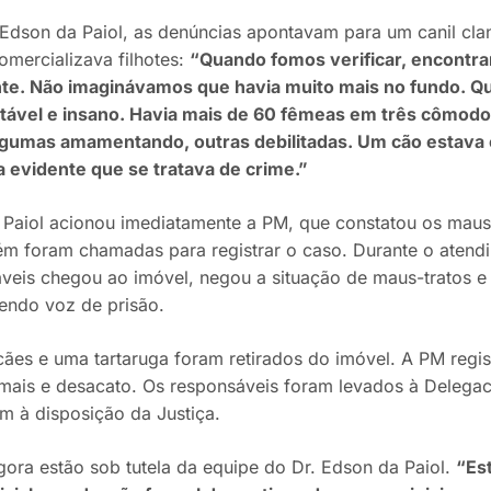
Edson da Paiol, as denúncias apontavam para um canil cl
omercializava filhotes:
“Quando fomos verificar, encontr
nte. Não imaginávamos que havia muito mais no fundo. Qua
itável e insano. Havia mais de 60 fêmeas em três cômodo
Algumas amamentando, outras debilitadas. Um cão estava
a evidente que se tratava de crime.”
 Paiol acionou imediatamente a PM, que constatou os maus-tr
ém foram chamadas para registrar o caso. Durante o atend
veis chegou ao imóvel, negou a situação de maus-tratos e 
bendo voz de prisão.
cães e uma tartaruga foram retirados do imóvel. A PM regi
mais e desacato. Os responsáveis foram levados à Delegac
 à disposição da Justiça.
gora estão sob tutela da equipe do Dr. Edson da Paiol.
“Es