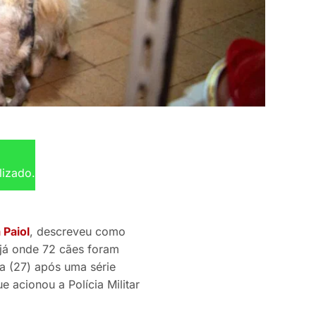
lizado.
 Paiol
, descreveu como
ujá onde 72 cães foram
a (27) após uma série
e acionou a Polícia Militar