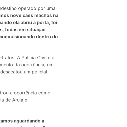
andestino operado por uma
amos nove cães machos na
ndo ela abriu a porta, foi
s, todas em situação
 convulsionando dentro do
atos. A Polícia Civil e a
imento da ocorrência, um
desacatou um policial
strou a ocorrência como
ia de Arujá e
tamos aguardando a