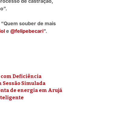
 processo de castração,
o”.
.
“Quem souber de mais
ol
e
@felipebecari
”.
 com Deficiência
om Sessão Simulada
onta de energia em Arujá
teligente