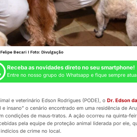
elipe Becari I Foto: Divulgação
Receba as novidades direto no seu smartphone!
Entre no nosso grupo do Whatsapp e fique sempre atua
nimal e veterinário Edson Rodrigues (PODE), o
Dr. Edson da
el e insano” o cenário encontrado em uma residência de Ar
m condições de maus-tratos. A ação ocorreu na quinta-feir
ebidas pela equipe de proteção animal liderada por ele, qu
indícios de crime no local.