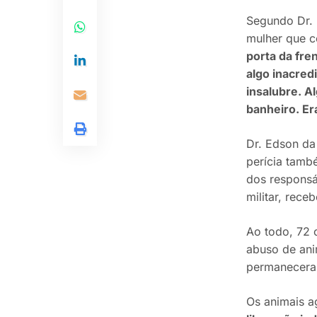
Segundo Dr. 
mulher que c
porta da fre
algo inacred
insalubre. 
banheiro. Er
Dr. Edson da
perícia tamb
dos responsá
militar, rece
Ao todo, 72 
abuso de ani
permaneceram
Os animais a