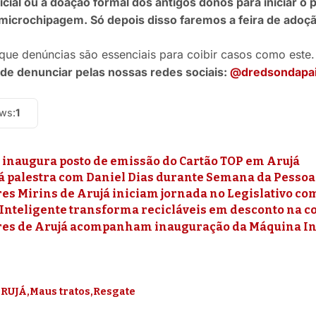
dicial ou a doação formal dos antigos donos para iniciar o
microchipagem. Só depois disso faremos a feira de adoçã
 que denúncias são essenciais para coibir casos como este
de denunciar pelas nossas redes sociais:
@dredsondapai
ews:
1
 inaugura posto de emissão do Cartão TOP em Arujá
rá palestra com Daniel Dias durante Semana da Pessoa
es Mirins de Arujá iniciam jornada no Legislativo c
Inteligente transforma recicláveis em desconto na c
es de Arujá acompanham inauguração da Máquina In
RUJÁ
Maus tratos
Resgate