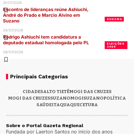
31/07/2026
Encontro de lideranças reúne Ashiuchi,
André do Prado e Marcio Alvino em
SUZANO
Suzano
29/07/2026
Rodrigo Ashiuchi tem candidatura a
deputado estadual homologada pelo PL
ELEIÇÕES
2026
28/07/2026
Principais Categorias
CIDADES
ALTO TIETÊ
MOGI DAS CRUZES
MOGI DAS CRUZES
SUZANO
MOGI
SUZANO
POLÍTICA
SAÚDE
ITAQUAQUECETUBA
Sobre o Portal Gazeta Regional
Fundada por Laerton Santos no início dos anos