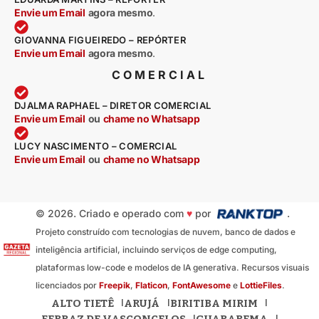
Envie um Email
agora mesmo
.
GIOVANNA FIGUEIREDO – REPÓRTER
Envie um Email
agora mesmo
.
COMERCIAL
DJALMA RAPHAEL – DIRETOR COMERCIAL
Envie um Email
ou
chame no Whatsapp
LUCY NASCIMENTO – COMERCIAL
Envie um Email
ou
chame no Whatsapp
© 2026. Criado e operado com
♥
por
.
Projeto construído com tecnologias de nuvem, banco de dados e
inteligência artificial, incluindo serviços de edge computing,
plataformas low-code e modelos de IA generativa. Recursos visuais
licenciados por
Freepik
,
Flaticon
,
FontAwesome
e
LottieFiles
.
ALTO TIETÊ
ARUJÁ
BIRITIBA MIRIM
FERRAZ DE VASCONCELOS
GUARAREMA