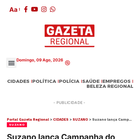
Aa
Domingo, 09 Ago, 2026
CIDADES
POLÍTICA
POLÍCIA
SAÚDE
EMPREGOS
BELEZA REGIONAL
- PUBLICIDADE -
Portal Gazeta Regional
>
CIDADES
>
SUZANO
>
Suzano lança Campanha do Agasalho Pet para arrecadar itens para animais
SUZANO
Suzano lança Campanha do