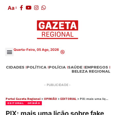
Aa
Quarta-Feira, 05 Ago, 2026
CIDADES
POLÍTICA
POLÍCIA
SAÚDE
EMPREGOS
BELEZA REGIONAL
- PUBLICIDADE -
Portal Gazeta Regional
>
OPINIÃO
>
EDITORIAL
>
PIX: mais uma lição sobre fake news
EDITORIAL
OPINIÃO
PIX: mais uma lição sobre fake