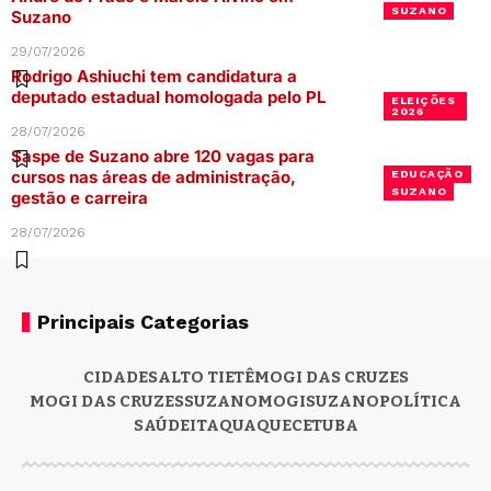
SUZANO
Suzano
29/07/2026
Rodrigo Ashiuchi tem candidatura a
deputado estadual homologada pelo PL
ELEIÇÕES
2026
28/07/2026
Saspe de Suzano abre 120 vagas para
cursos nas áreas de administração,
EDUCAÇÃO
SUZANO
gestão e carreira
28/07/2026
Principais Categorias
CIDADES
ALTO TIETÊ
MOGI DAS CRUZES
MOGI DAS CRUZES
SUZANO
MOGI
SUZANO
POLÍTICA
SAÚDE
ITAQUAQUECETUBA