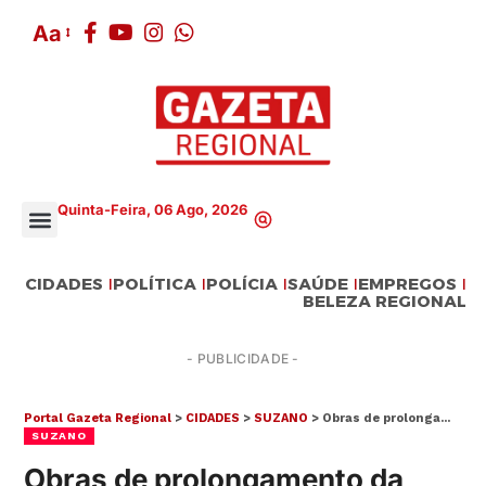
Aa
Quinta-Feira, 06 Ago, 2026
CIDADES
POLÍTICA
POLÍCIA
SAÚDE
EMPREGOS
BELEZA REGIONAL
- PUBLICIDADE -
Portal Gazeta Regional
>
CIDADES
>
SUZANO
>
Obras de prolongamento da Senador Roberto Simonsen chegam a 57,4% de conclusão
SUZANO
Obras de prolongamento da