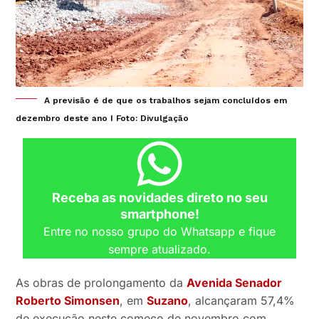
A previsão é de que os trabalhos sejam concluídos em
dezembro deste ano I Foto: Divulgação
Receba as novidades direto no seu
smartphone!
Entre no nosso grupo do Whatsapp e fique
sempre atualizado.
As obras de prolongamento da
Avenida Senador
Roberto Simonsen
, em
Suzano
, alcançaram 57,4%
de execução neste começo de novembro com