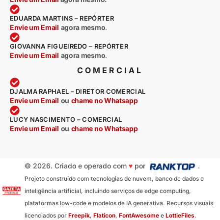
EDUARDA MARTINS – REPÓRTER
Envie um Email
agora mesmo
.
GIOVANNA FIGUEIREDO – REPÓRTER
Envie um Email
agora mesmo
.
COMERCIAL
DJALMA RAPHAEL – DIRETOR COMERCIAL
Envie um Email
ou
chame no Whatsapp
LUCY NASCIMENTO – COMERCIAL
Envie um Email
ou
chame no Whatsapp
© 2026. Criado e operado com
♥
por
.
Projeto construído com tecnologias de nuvem, banco de dados e
inteligência artificial, incluindo serviços de edge computing,
plataformas low-code e modelos de IA generativa. Recursos visuais
licenciados por
Freepik
,
Flaticon
,
FontAwesome
e
LottieFiles
.