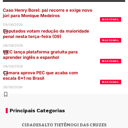
Caso Henry Borel: pai recorre e exige novo
júri para Monique Medeiros
NACIONAL
09/06/2026
Deputados votam redução da maioridade
penal nesta terça-feira (09)
NACIONAL
08/06/2026
MEC lança plataforma gratuita para
aprender inglês e espanhol
NACIONAL
08/06/2026
Câmara aprova PEC que acaba com
escala 6×1 no Brasil
NACIONAL
28/05/2026
Principais Categorias
CIDADES
ALTO TIETÊ
MOGI DAS CRUZES