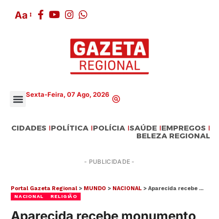
Aa
Sexta-Feira, 07 Ago, 2026
CIDADES
POLÍTICA
POLÍCIA
SAÚDE
EMPREGOS
BELEZA REGIONAL
- PUBLICIDADE -
Portal Gazeta Regional
>
MUNDO
>
NACIONAL
>
Aparecida recebe monumento em homenagem a Nossa Senhora maior que o Cristo Redentor
NACIONAL
RELIGIÃO
Aparecida recebe monumento