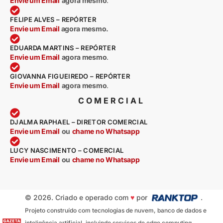
Envie um Email
agora mesmo
.
FELIPE ALVES – REPÓRTER
Envie um Email
agora mesmo.
EDUARDA MARTINS – REPÓRTER
Envie um Email
agora mesmo
.
GIOVANNA FIGUEIREDO – REPÓRTER
Envie um Email
agora mesmo
.
COMERCIAL
DJALMA RAPHAEL – DIRETOR COMERCIAL
Envie um Email
ou
chame no Whatsapp
LUCY NASCIMENTO – COMERCIAL
Envie um Email
ou
chame no Whatsapp
© 2026. Criado e operado com
♥
por
.
Projeto construído com tecnologias de nuvem, banco de dados e
inteligência artificial, incluindo serviços de edge computing,