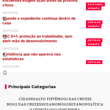
Enchentes exigem ação antes da próxima
chuva
EDITORIAL
OPINIÃO
13/07/2026
Quando o expediente continua dentro de
casa
ARTIGOS
OPINIÃO
12/07/2026
PEC 6×1: proteção ao trabalhador, sem
abrir mão do desenvolvimento
ARTIGOS
OPINIÃO
03/07/2026
A violência que não aparece nas
estatísticas
ARTIGOS
02/07/2026
Principais Categorias
CIDADES
ALTO TIETÊ
MOGI DAS CRUZES
MOGI DAS CRUZES
SUZANO
MOGI
SUZANO
POLÍTICA
SAÚDE
ITAQUAQUECETUBA