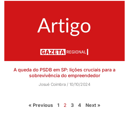
A queda do PSDB em SP: lições cruciais para a
sobrevivência do empreendedor
Josué Coimbra
10/10/2024
« Previous
1
2
3
4
Next »