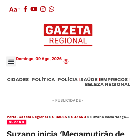
Aa
Domingo, 09 Ago, 2026
CIDADES
POLÍTICA
POLÍCIA
SAÚDE
EMPREGOS
BELEZA REGIONAL
- PUBLICIDADE -
Portal Gazeta Regional
>
CIDADES
>
SUZANO
>
Suzano inicia ‘Megamutirão de Zeladoria’ em toda cidade
SUZANO
Suzano inicia ‘Megamutirão de