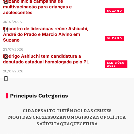
Suzano inicia campanha de
multivacinação para crianças e
SUZANO
adolescentes
31/07/2026
Encontro de lideranças reúne Ashiuchi,
André do Prado e Marcio Alvino em
SUZANO
Suzano
29/07/2026
Rodrigo Ashiuchi tem candidatura a
deputado estadual homologada pelo PL
ELEIÇÕES
2026
28/07/2026
Principais Categorias
CIDADES
ALTO TIETÊ
MOGI DAS CRUZES
MOGI DAS CRUZES
SUZANO
MOGI
SUZANO
POLÍTICA
SAÚDE
ITAQUAQUECETUBA