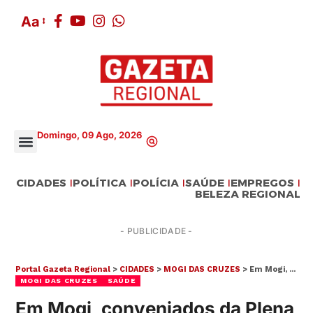
Aa
Domingo, 09 Ago, 2026
CIDADES
POLÍTICA
POLÍCIA
SAÚDE
EMPREGOS
BELEZA REGIONAL
- PUBLICIDADE -
Portal Gazeta Regional
>
CIDADES
>
MOGI DAS CRUZES
>
Em Mogi, conveniados da Plena Saúde expõem rotina de descaso da empresa
MOGI DAS CRUZES
SAÚDE
Em Mogi, conveniados da Plena