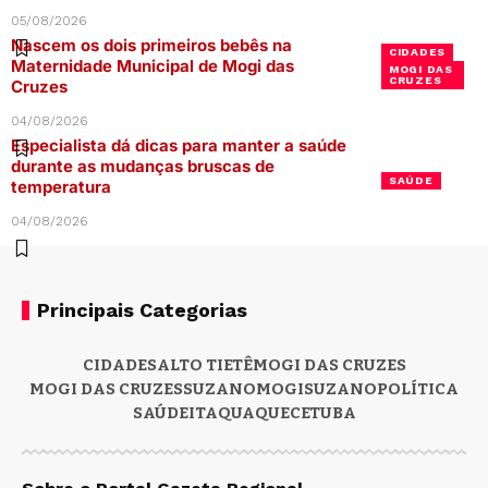
05/08/2026
Nascem os dois primeiros bebês na
CIDADES
Maternidade Municipal de Mogi das
MOGI DAS
CRUZES
Cruzes
04/08/2026
Especialista dá dicas para manter a saúde
durante as mudanças bruscas de
SAÚDE
temperatura
04/08/2026
Principais Categorias
CIDADES
ALTO TIETÊ
MOGI DAS CRUZES
MOGI DAS CRUZES
SUZANO
MOGI
SUZANO
POLÍTICA
SAÚDE
ITAQUAQUECETUBA