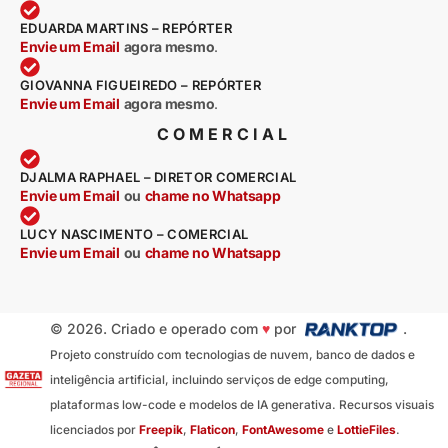
EDUARDA MARTINS – REPÓRTER
Envie um Email
agora mesmo
.
GIOVANNA FIGUEIREDO – REPÓRTER
Envie um Email
agora mesmo
.
COMERCIAL
DJALMA RAPHAEL – DIRETOR COMERCIAL
Envie um Email
ou
chame no Whatsapp
LUCY NASCIMENTO – COMERCIAL
Envie um Email
ou
chame no Whatsapp
© 2026. Criado e operado com
♥
por
.
Projeto construído com tecnologias de nuvem, banco de dados e
inteligência artificial, incluindo serviços de edge computing,
plataformas low-code e modelos de IA generativa. Recursos visuais
licenciados por
Freepik
,
Flaticon
,
FontAwesome
e
LottieFiles
.