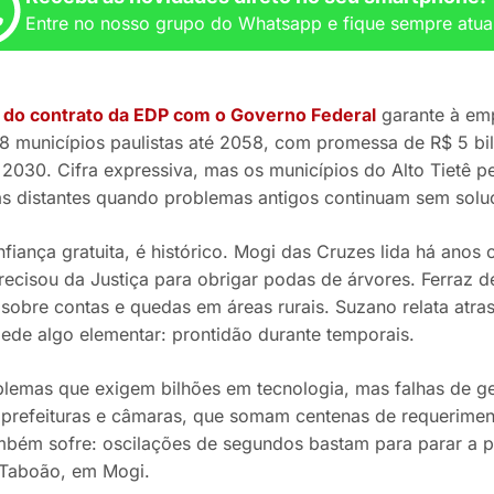
Entre no nosso grupo do Whatsapp e fique sempre atua
do contrato da EDP com o Governo Federal
garante à emp
8 municípios paulistas até 2058, com promessa de R$ 5 bi
 2030. Cifra expressiva, mas os municípios do Alto Tietê p
 distantes quando problemas antigos continuam sem solu
fiança gratuita, é histórico. Mogi das Cruzes lida há ano
ecisou da Justiça para obrigar podas de árvores. Ferraz 
sobre contas e quedas em áreas rurais. Suzano relata atra
pede algo elementar: prontidão durante temporais.
lemas que exigem bilhões em tecnologia, mas falhas de g
 prefeituras e câmaras, que somam centenas de requerimen
mbém sofre: oscilações de segundos bastam para parar a p
o Taboão, em Mogi.