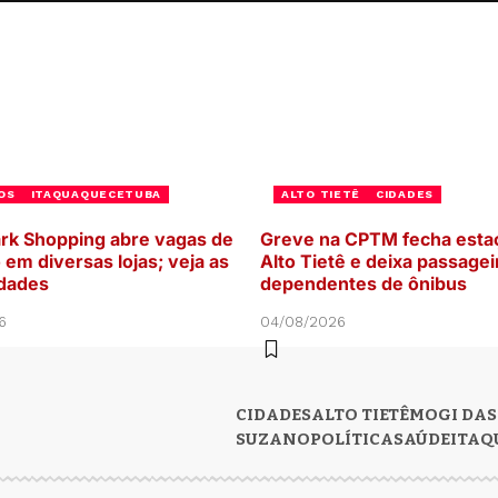
OS
ITAQUAQUECETUBA
ALTO TIETÊ
CIDADES
ark Shopping abre vagas de
Greve na CPTM fecha esta
em diversas lojas; veja as
Alto Tietê e deixa passagei
dades
dependentes de ônibus
6
04/08/2026
CIDADES
ALTO TIETÊ
MOGI DAS
SUZANO
POLÍTICA
SAÚDE
ITAQ