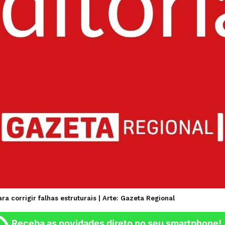
 corrigir falhas estruturais | Arte: Gazeta Regional
Receba as novidades direto no seu smartphone!