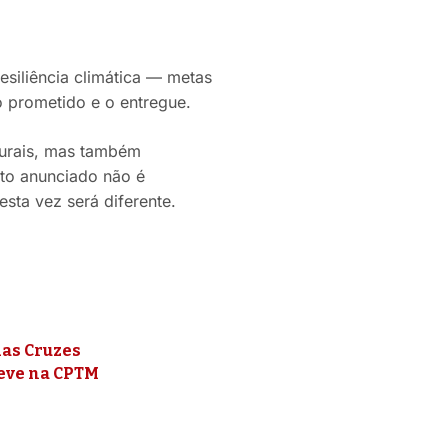
resiliência climática — metas
o prometido e o entregue.
turais, mas também
nto anunciado não é
sta vez será diferente.
das Cruzes
reve na CPTM