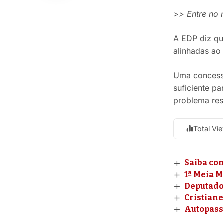
>> Entre no
A EDP diz que
alinhadas ao
Uma concessã
suficiente p
problema res
Total Vi
Saiba co
1ª Meia 
Deputado 
Cristiane
Autopass