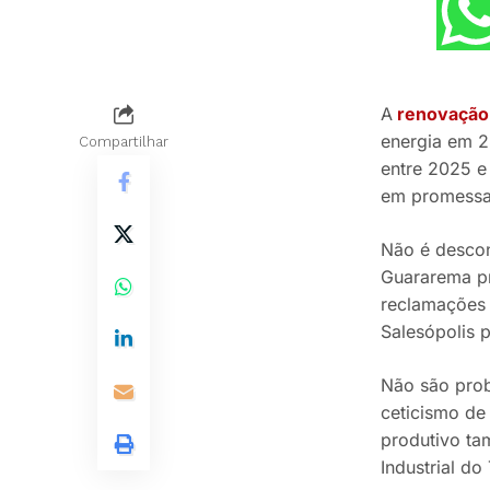
A
renovação 
energia em 2
Compartilhar
entre 2025 e
em promessas
Não é descon
Guararema pr
reclamações 
Salesópolis 
Não são prob
ceticismo de
produtivo ta
Industrial d