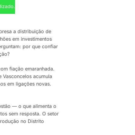
lizado.
resa a distribuição de
lhões em investimentos
erguntam: por que confiar
ção?
s com fiação emaranhada.
de Vasconcelos acumula
sos em ligações novas.
estão — o que alimenta o
tos sem resposta. O setor
rodução no Distrito