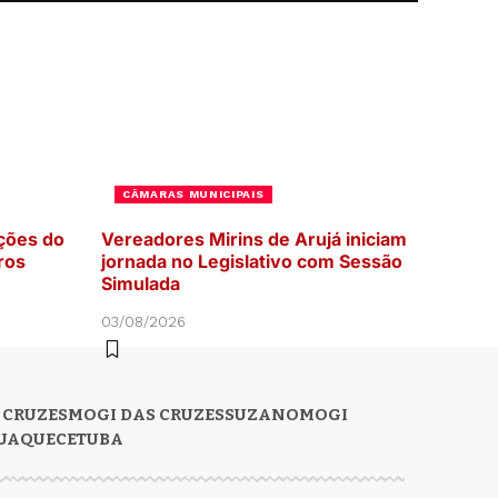
CÂMARAS MUNICIPAIS
ções do
Vereadores Mirins de Arujá iniciam
ros
jornada no Legislativo com Sessão
Simulada
03/08/2026
 CRUZES
MOGI DAS CRUZES
SUZANO
MOGI
UAQUECETUBA