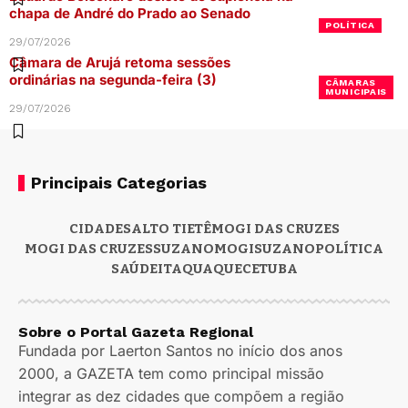
chapa de André do Prado ao Senado
POLÍTICA
29/07/2026
Câmara de Arujá retoma sessões
ordinárias na segunda-feira (3)
CÂMARAS
MUNICIPAIS
29/07/2026
Principais Categorias
CIDADES
ALTO TIETÊ
MOGI DAS CRUZES
MOGI DAS CRUZES
SUZANO
MOGI
SUZANO
POLÍTICA
SAÚDE
ITAQUAQUECETUBA
Sobre o Portal Gazeta Regional
Fundada por Laerton Santos no início dos anos
2000, a GAZETA tem como principal missão
integrar as dez cidades que compõem a região