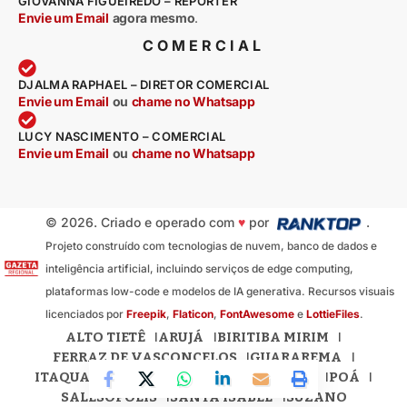
GIOVANNA FIGUEIREDO – REPÓRTER
Envie um Email
agora mesmo
.
COMERCIAL
DJALMA RAPHAEL – DIRETOR COMERCIAL
Envie um Email
ou
chame no Whatsapp
LUCY NASCIMENTO – COMERCIAL
Envie um Email
ou
chame no Whatsapp
© 2026. Criado e operado com
♥
por
.
Projeto construído com tecnologias de nuvem, banco de dados e
inteligência artificial, incluindo serviços de edge computing,
plataformas low-code e modelos de IA generativa. Recursos visuais
licenciados por
Freepik
,
Flaticon
,
FontAwesome
e
LottieFiles
.
ALTO TIETÊ
ARUJÁ
BIRITIBA MIRIM
FERRAZ DE VASCONCELOS
GUARAREMA
ITAQUAQUECETUBA
MOGI DAS CRUZES
POÁ
SALESÓPOLIS
SANTA ISABEL
SUZANO