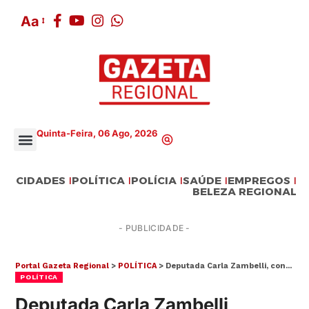
Aa
Quinta-Feira, 06 Ago, 2026
CIDADES
POLÍTICA
POLÍCIA
SAÚDE
EMPREGOS
BELEZA REGIONAL
- PUBLICIDADE -
Portal Gazeta Regional
>
POLÍTICA
>
Deputada Carla Zambelli, condenada pelo STF, foge do Brasil
POLÍTICA
Deputada Carla Zambelli,