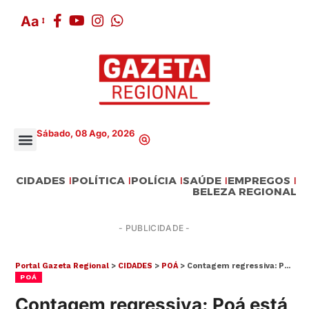
Aa
Sábado, 08 Ago, 2026
CIDADES
POLÍTICA
POLÍCIA
SAÚDE
EMPREGOS
BELEZA REGIONAL
- PUBLICIDADE -
Portal Gazeta Regional
>
CIDADES
>
POÁ
>
Contagem regressiva: Poá está prestes a ter seu novo viaduto
POÁ
Contagem regressiva: Poá está