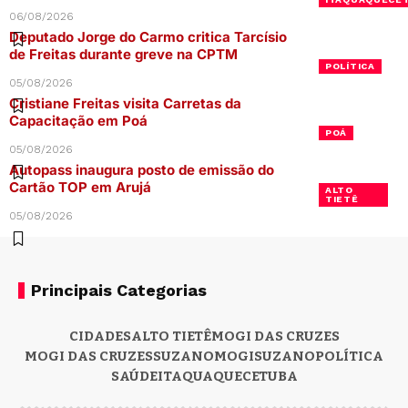
06/08/2026
Deputado Jorge do Carmo critica Tarcísio
de Freitas durante greve na CPTM
POLÍTICA
05/08/2026
Cristiane Freitas visita Carretas da
Capacitação em Poá
POÁ
05/08/2026
Autopass inaugura posto de emissão do
Cartão TOP em Arujá
ALTO
TIETÊ
05/08/2026
Principais Categorias
CIDADES
ALTO TIETÊ
MOGI DAS CRUZES
MOGI DAS CRUZES
SUZANO
MOGI
SUZANO
POLÍTICA
SAÚDE
ITAQUAQUECETUBA