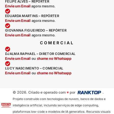
FELIPE ALVES – REPÓRTER
Envie um Email
agora mesmo.
EDUARDA MARTINS – REPÓRTER
Envie um Email
agora mesmo
.
GIOVANNA FIGUEIREDO – REPÓRTER
Envie um Email
agora mesmo
.
COMERCIAL
DJALMA RAPHAEL – DIRETOR COMERCIAL
Envie um Email
ou
chame no Whatsapp
LUCY NASCIMENTO – COMERCIAL
Envie um Email
ou
chame no Whatsapp
© 2026. Criado e operado com
♥
por
.
Projeto construído com tecnologias de nuvem, banco de dados e
inteligência artificial, incluindo serviços de edge computing,
plataformas low-code e modelos de IA generativa. Recursos visuais