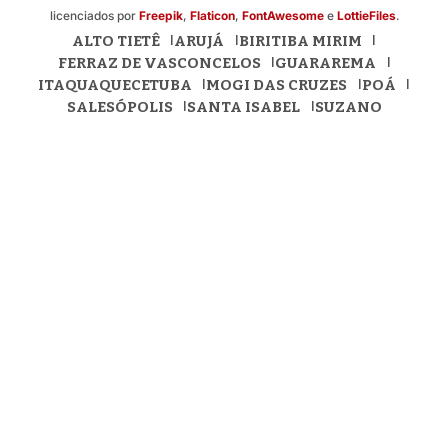
licenciados por
Freepik
,
Flaticon
,
FontAwesome
e
LottieFiles
.
ALTO TIETÊ
ARUJÁ
BIRITIBA MIRIM
FERRAZ DE VASCONCELOS
GUARAREMA
ITAQUAQUECETUBA
MOGI DAS CRUZES
POÁ
SALESÓPOLIS
SANTA ISABEL
SUZANO