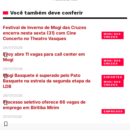
Você também deve conferir
Festival de Inverno de Mogi das Cruzes
encerra nesta sexta (31) com Cine
MOGI DAS
CRUZES
Concerto no Theatro Vasques
29/07/2026
Evoy abre 11 vagas para call center em
Mogi
MOGI DAS
CRUZES
29/07/2026
Mogi Basquete é superado pelo Pato
ESPORTES
Basquete na estreia da segunda etapa da
MOGI DAS
CRUZES
LDB
28/07/2026
Processo seletivo oferece 66 vagas de
emprego em Biritiba Mirim
EMPREGOS
27/07/2026