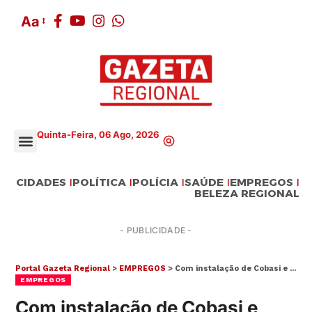
Aa
Quinta-Feira, 06 Ago, 2026
CIDADES
POLÍTICA
POLÍCIA
SAÚDE
EMPREGOS
BELEZA REGIONAL
- PUBLICIDADE -
Portal Gazeta Regional
>
EMPREGOS
>
Com instalação de Cobasi e Joli, Mogi vai ganhar 300 novos empregos
EMPREGOS
Com instalação de Cobasi e