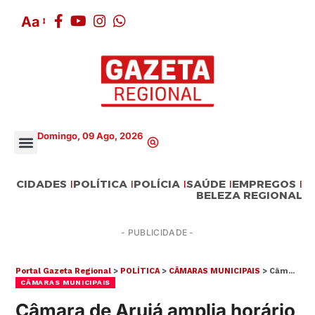
Aa
Domingo, 09 Ago, 2026
CIDADES
POLÍTICA
POLÍCIA
SAÚDE
EMPREGOS
BELEZA REGIONAL
- PUBLICIDADE -
Portal Gazeta Regional
>
POLÍTICA
>
CÂMARAS MUNICIPAIS
>
Câmara de Arujá amplia horário para troca de ingressos da palestra de Cintia Chagas
CÂMARAS MUNICIPAIS
Câmara de Arujá amplia horário