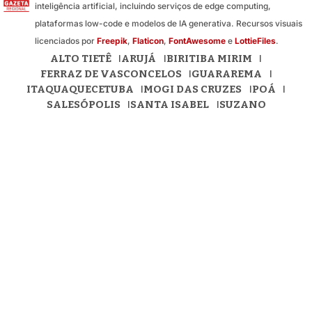
inteligência artificial, incluindo serviços de edge computing,
plataformas low-code e modelos de IA generativa. Recursos visuais
licenciados por
Freepik
,
Flaticon
,
FontAwesome
e
LottieFiles
.
ALTO TIETÊ
ARUJÁ
BIRITIBA MIRIM
FERRAZ DE VASCONCELOS
GUARAREMA
ITAQUAQUECETUBA
MOGI DAS CRUZES
POÁ
SALESÓPOLIS
SANTA ISABEL
SUZANO