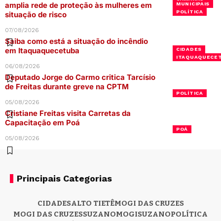
amplia rede de proteção às mulheres em
MUNICIPAIS
POLÍTICA
situação de risco
07/08/2026
Saiba como está a situação do incêndio
em Itaquaquecetuba
CIDADES
ITAQUAQUECE
06/08/2026
Deputado Jorge do Carmo critica Tarcísio
de Freitas durante greve na CPTM
POLÍTICA
05/08/2026
Cristiane Freitas visita Carretas da
Capacitação em Poá
POÁ
05/08/2026
Principais Categorias
CIDADES
ALTO TIETÊ
MOGI DAS CRUZES
MOGI DAS CRUZES
SUZANO
MOGI
SUZANO
POLÍTICA