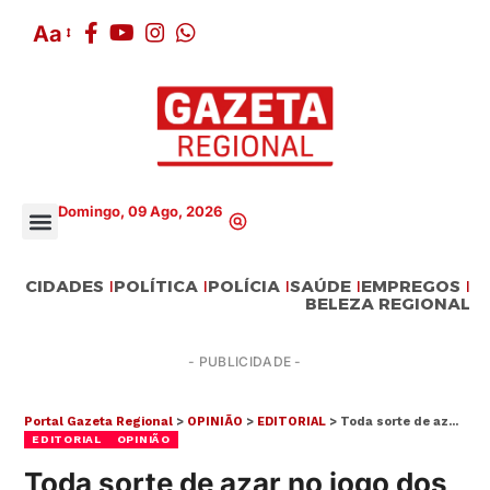
Aa
Domingo, 09 Ago, 2026
CIDADES
POLÍTICA
POLÍCIA
SAÚDE
EMPREGOS
BELEZA REGIONAL
- PUBLICIDADE -
Portal Gazeta Regional
>
OPINIÃO
>
EDITORIAL
>
Toda sorte de azar no jogo dos dados
EDITORIAL
OPINIÃO
Toda sorte de azar no jogo dos