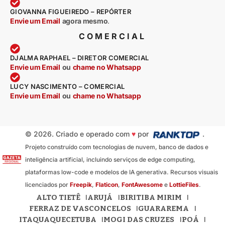
GIOVANNA FIGUEIREDO – REPÓRTER
Envie um Email
agora mesmo
.
COMERCIAL
DJALMA RAPHAEL – DIRETOR COMERCIAL
Envie um Email
ou
chame no Whatsapp
LUCY NASCIMENTO – COMERCIAL
Envie um Email
ou
chame no Whatsapp
© 2026. Criado e operado com
♥
por
.
Projeto construído com tecnologias de nuvem, banco de dados e
inteligência artificial, incluindo serviços de edge computing,
plataformas low-code e modelos de IA generativa. Recursos visuais
licenciados por
Freepik
,
Flaticon
,
FontAwesome
e
LottieFiles
.
ALTO TIETÊ
ARUJÁ
BIRITIBA MIRIM
FERRAZ DE VASCONCELOS
GUARAREMA
ITAQUAQUECETUBA
MOGI DAS CRUZES
POÁ