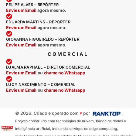
FELIPE ALVES – REPÓRTER
Envie um Email
agora mesmo.
EDUARDA MARTINS – REPÓRTER
Envie um Email
agora mesmo
.
GIOVANNA FIGUEIREDO – REPÓRTER
Envie um Email
agora mesmo
.
COMERCIAL
DJALMA RAPHAEL – DIRETOR COMERCIAL
Envie um Email
ou
chame no Whatsapp
LUCY NASCIMENTO – COMERCIAL
Envie um Email
ou
chame no Whatsapp
© 2026. Criado e operado com
♥
por
.
Projeto construído com tecnologias de nuvem, banco de dados e
inteligência artificial, incluindo serviços de edge computing,