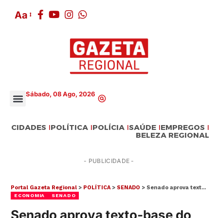
Aa
Sábado, 08 Ago, 2026
CIDADES
POLÍTICA
POLÍCIA
SAÚDE
EMPREGOS
BELEZA REGIONAL
- PUBLICIDADE -
Portal Gazeta Regional
>
POLÍTICA
>
SENADO
>
Senado aprova texto-base do novo arcabouço fiscal, projeto retornará a Câmara dos Deputados
ECONOMIA
SENADO
Senado aprova texto-base do