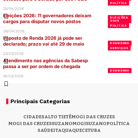
POLÍTICA
25/04/2026
Eleições 2026: 11 governadores deixam
ELEIÇÕES
cargos para disputar novos postos
2026
POLÍTICA
06/04/2026
Imposto de Renda 2026 já pode ser
declarado; prazo vai até 29 de maio
ECONOMIA
SERVIÇOS
23/03/2026
Atendimento nas agências da Sabesp
passa a ser por ordem de chegada
ECONOMIA
18/03/2026
Principais Categorias
CIDADES
ALTO TIETÊ
MOGI DAS CRUZES
MOGI DAS CRUZES
SUZANO
MOGI
SUZANO
POLÍTICA
SAÚDE
ITAQUAQUECETUBA