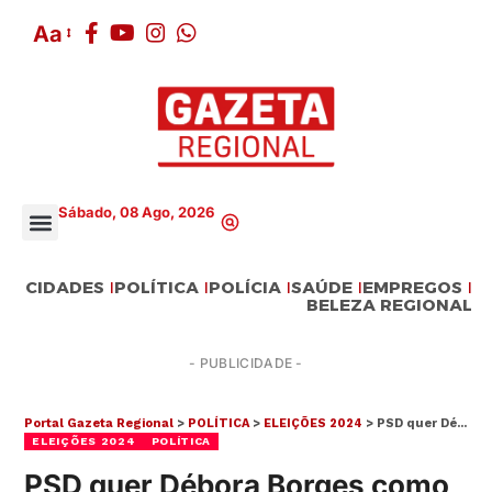
Aa
Sábado, 08 Ago, 2026
CIDADES
POLÍTICA
POLÍCIA
SAÚDE
EMPREGOS
BELEZA REGIONAL
- PUBLICIDADE -
Portal Gazeta Regional
>
POLÍTICA
>
ELEIÇÕES 2024
>
PSD quer Débora Borges como candidata a prefeita de Salesópolis
ELEIÇÕES 2024
POLÍTICA
PSD quer Débora Borges como