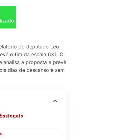
lizado.
elatório do deputado Leo
evê o fim da escala 6×1. O
e analisa a proposta e prevê
ois dias de descanso e sem
fissionais
os