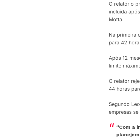
O relatório 
incluída apó
Motta.
Na primeira 
para 42 hora
Após 12 mese
limite máximo
O relator re
44 horas par
Segundo Leo 
empresas se 
“Com a i
planejem