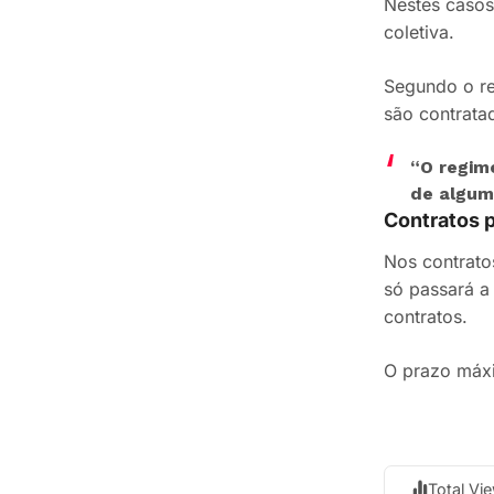
Nestes casos
coletiva.
Segundo o re
são contrata
“O regim
de alguma
Contratos 
Nos contrato
só passará a 
contratos.
O prazo máxi
Total Vi