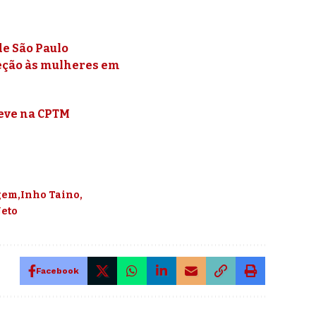
de São Paulo
teção às mulheres em
reve na CPTM
gem
Inho Taino
Neto
Facebook