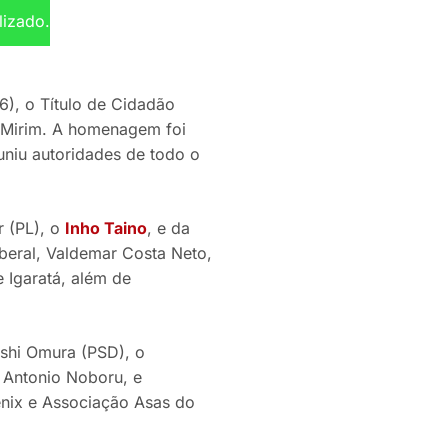
lizado.
26), o Título de Cidadão
a Mirim. A homenagem foi
uniu autoridades de todo o
r (PL), o
Inho Taino
, e da
iberal, Valdemar Costa Neto,
 Igaratá, além de
oshi Omura (PSD), o
, Antonio Noboru, e
henix e Associação Asas do