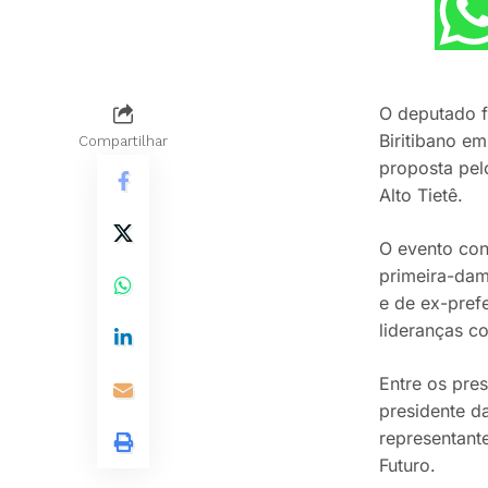
O deputado 
Biritibano e
Compartilhar
proposta pel
Alto Tietê.
O evento con
primeira-dam
e de ex-pref
lideranças c
Entre os pre
presidente da
representante
Futuro.