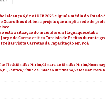
ews:
1
bel alcança 6,6 no IDEB 2025 e iguala média do Estado 
e Guarulhos delibera projeto que amplia rede de pro
risco
mo está a situação do incêndio em Itaquaquecetuba
Jorge do Carmo critica Tarcísio de Freitas durante g
 Freitas visita Carretas da Capacitação em Poá
lto Tietê
Biritiba Mirim
Câmara de Biritiba Mirim
Homena
o
PL
Política
Título de Cidadão Biritibano
Valdemar Costa 