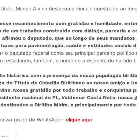
 título, Marcio Alvino destacou o vínculo construído ao lo
esse reconhecimento com gratidão e humildade, ent
o de um trabalho construído com diálogo, parceria e 
, afirmou o deputado, que ao longo de seus mandatos
ares para pavimentação, saúde e entidades sociais de 
 o deputado federal como seu principal parceiro político e
iu ressaltando, também, o nome do presidente do Partido Li
te histórica com a presença da nossa população birit
ga do Título de Cidadão Biritibano ao nosso amigo e i
lvino. Nossa gratidão por todo trabalho e conquistas 
esidente nacional do PL, Valdemar Costa Neto, nossa g
destinados a Biritiba Mirim, e principalmente por tod
”
 nosso grupo do WhatsApp –
clique aqui