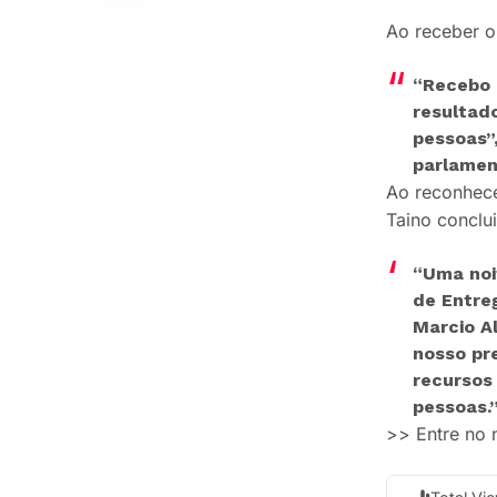
Ao receber o
“Recebo 
resultad
pessoas”
parlament
Ao reconhecer
Taino conclu
“Uma noi
de Entre
Marcio A
nosso pr
recursos 
pessoas.
>> Entre no