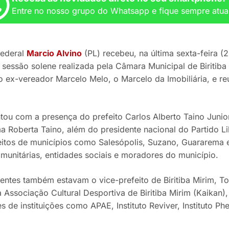
Entre no nosso grupo do Whatsapp e fique sempre atua
federal
Marcio Alvino
(PL) recebeu, na última sexta-feira (
m sessão solene realizada pela Câmara Municipal de Biritib
o ex-vereador Marcelo Melo, o Marcelo da Imobiliária, e re
tou com a presença do prefeito Carlos Alberto Taino Junio
a Roberta Taino, além do presidente nacional do Partido L
eitos de municípios como Salesópolis, Suzano, Guararema e
omunitárias, entidades sociais e moradores do município.
sentes também estavam o vice-prefeito de Biritiba Mirim, T
 Associação Cultural Desportiva de Biritiba Mirim (Kaikan)
s de instituições como APAE, Instituto Reviver, Instituto P