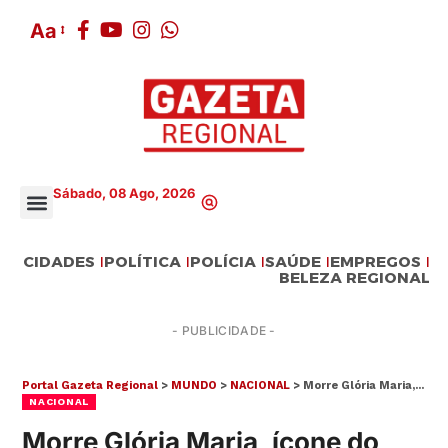
Aa
Sábado, 08 Ago, 2026
CIDADES
POLÍTICA
POLÍCIA
SAÚDE
EMPREGOS
BELEZA REGIONAL
- PUBLICIDADE -
Portal Gazeta Regional
>
MUNDO
>
NACIONAL
>
Morre Glória Maria, ícone do jornalismo e uma das maiores repórteres da Globo
NACIONAL
Morre Glória Maria, ícone do