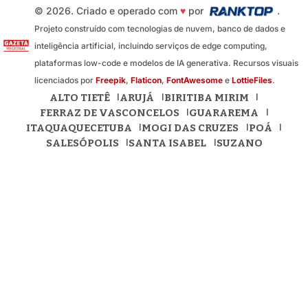
© 2026. Criado e operado com
♥
por
.
Projeto construído com tecnologias de nuvem, banco de dados e
inteligência artificial, incluindo serviços de edge computing,
plataformas low-code e modelos de IA generativa. Recursos visuais
licenciados por
Freepik
,
Flaticon
,
FontAwesome
e
LottieFiles
.
ALTO TIETÊ
ARUJÁ
BIRITIBA MIRIM
FERRAZ DE VASCONCELOS
GUARAREMA
ITAQUAQUECETUBA
MOGI DAS CRUZES
POÁ
SALESÓPOLIS
SANTA ISABEL
SUZANO