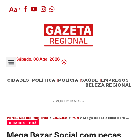
Aa
Sábado, 08 Ago, 2026
CIDADES
POLÍTICA
POLÍCIA
SAÚDE
EMPREGOS
BELEZA REGIONAL
- PUBLICIDADE -
Portal Gazeta Regional
>
CIDADES
>
POÁ
>
Mega Bazar Social com peças gratuitas é promovido pelo Fundo Social de Poá
CIDADES
POÁ
Mega Bazar Social com peças