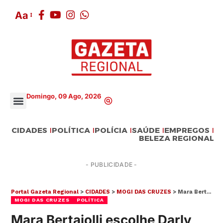
Aa
Domingo, 09 Ago, 2026
CIDADES
POLÍTICA
POLÍCIA
SAÚDE
EMPREGOS
BELEZA REGIONAL
- PUBLICIDADE -
Portal Gazeta Regional
>
CIDADES
>
MOGI DAS CRUZES
>
Mara Bertaiolli escolhe Darly Carvalho para a Educação e Gilberto Ito na Segurança
MOGI DAS CRUZES
POLÍTICA
Mara Bertaiolli escolhe Darly