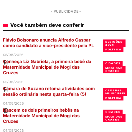
- PUBLICIDADE -
Você também deve conferir
Flávio Bolsonaro anuncia Alfredo Gaspar
ELEIÇÕES
como candidato a vice-presidente pelo PL
2026
POLÍTICA
05/08/2026
Conheça Liz Gabriela, a primeira bebê da
CIDADES
Maternidade Municipal de Mogi das
MOGI DAS
CRUZES
Cruzes
05/08/2026
Câmara de Suzano retoma atividades com
CÂMARAS
sessão ordinária nesta quarta-feira (5)
MUNICIPAIS
POLÍTICA
04/08/2026
Nascem os dois primeiros bebês na
CIDADES
Maternidade Municipal de Mogi das
MOGI DAS
CRUZES
Cruzes
04/08/2026