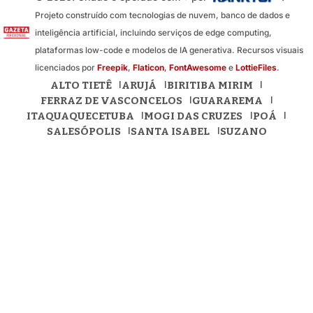
Projeto construído com tecnologias de nuvem, banco de dados e
inteligência artificial, incluindo serviços de edge computing,
plataformas low-code e modelos de IA generativa. Recursos visuais
licenciados por
Freepik
,
Flaticon
,
FontAwesome
e
LottieFiles
.
ALTO TIETÊ
ARUJÁ
BIRITIBA MIRIM
FERRAZ DE VASCONCELOS
GUARAREMA
ITAQUAQUECETUBA
MOGI DAS CRUZES
POÁ
SALESÓPOLIS
SANTA ISABEL
SUZANO