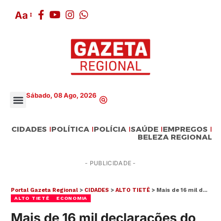
Aa
Sábado, 08 Ago, 2026
CIDADES
POLÍTICA
POLÍCIA
SAÚDE
EMPREGOS
BELEZA REGIONAL
- PUBLICIDADE -
Portal Gazeta Regional
>
CIDADES
>
ALTO TIETÊ
>
Mais de 16 mil declarações do IR 2026 ficam retidas na malha fina no Alto Tietê
ALTO TIETÊ
ECONOMIA
Mais de 16 mil declarações do