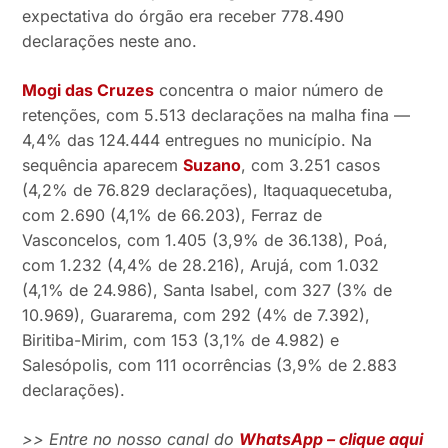
expectativa do órgão era receber 778.490
declarações neste ano.
Mogi das Cruzes
concentra o maior número de
retenções, com 5.513 declarações na malha fina —
4,4% das 124.444 entregues no município. Na
sequência aparecem
Suzano
, com 3.251 casos
(4,2% de 76.829 declarações), Itaquaquecetuba,
com 2.690 (4,1% de 66.203), Ferraz de
Vasconcelos, com 1.405 (3,9% de 36.138), Poá,
com 1.232 (4,4% de 28.216), Arujá, com 1.032
(4,1% de 24.986), Santa Isabel, com 327 (3% de
10.969), Guararema, com 292 (4% de 7.392),
Biritiba-Mirim, com 153 (3,1% de 4.982) e
Salesópolis, com 111 ocorrências (3,9% de 2.883
declarações).
>> Entre no nosso canal do
WhatsApp – clique aqui