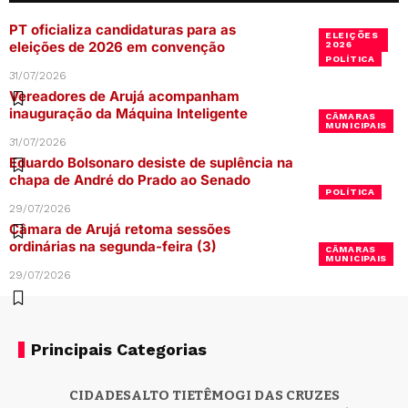
PT oficializa candidaturas para as
ELEIÇÕES
eleições de 2026 em convenção
2026
POLÍTICA
31/07/2026
Vereadores de Arujá acompanham
inauguração da Máquina Inteligente
CÂMARAS
MUNICIPAIS
31/07/2026
Eduardo Bolsonaro desiste de suplência na
chapa de André do Prado ao Senado
POLÍTICA
29/07/2026
Câmara de Arujá retoma sessões
ordinárias na segunda-feira (3)
CÂMARAS
MUNICIPAIS
29/07/2026
Principais Categorias
CIDADES
ALTO TIETÊ
MOGI DAS CRUZES