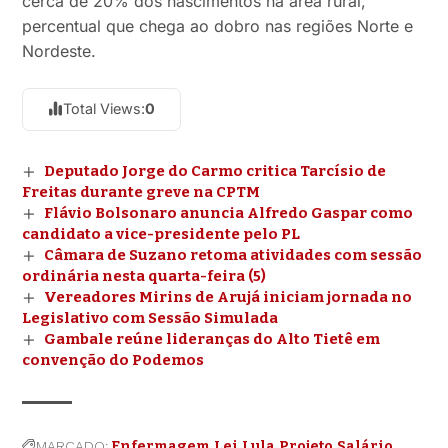
cerca de 20% dos nascimentos na área rural,
percentual que chega ao dobro nas regiões Norte e
Nordeste.
Total Views:
0
Deputado Jorge do Carmo critica Tarcísio de
Freitas durante greve na CPTM
Flávio Bolsonaro anuncia Alfredo Gaspar como
candidato a vice-presidente pelo PL
Câmara de Suzano retoma atividades com sessão
ordinária nesta quarta-feira (5)
Vereadores Mirins de Arujá iniciam jornada no
Legislativo com Sessão Simulada
Gambale reúne lideranças do Alto Tietê em
convenção do Podemos
MARCADO:
Enfermagem
Lei
Lula
Projeto
Salário