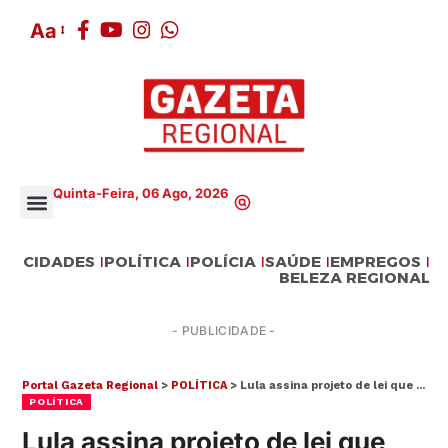
Aa
Quinta-Feira, 06 Ago, 2026
CIDADES
POLÍTICA
POLÍCIA
SAÚDE
EMPREGOS
BELEZA REGIONAL
- PUBLICIDADE -
Portal Gazeta Regional
>
POLÍTICA
>
Lula assina projeto de lei que garante verba para piso da enfermagem
POLÍTICA
Lula assina projeto de lei que