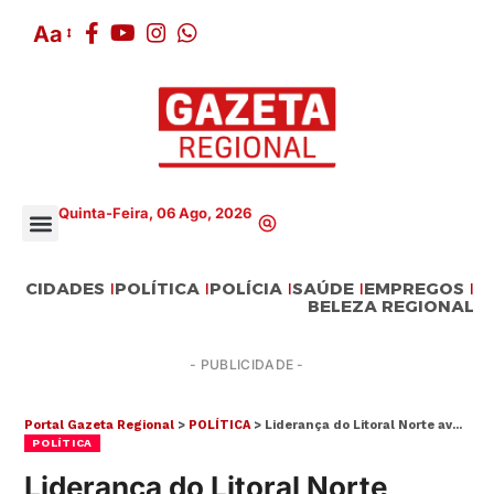
Aa
Quinta-Feira, 06 Ago, 2026
CIDADES
POLÍTICA
POLÍCIA
SAÚDE
EMPREGOS
BELEZA REGIONAL
- PUBLICIDADE -
Portal Gazeta Regional
>
POLÍTICA
>
Liderança do Litoral Norte avalia volta à Alesp e debate rumos do Estado
POLÍTICA
Liderança do Litoral Norte