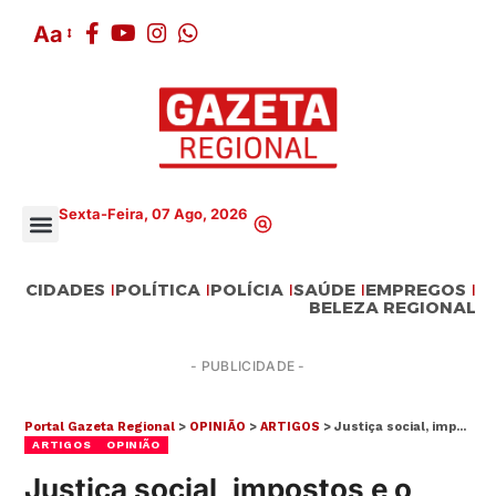
Aa
Sexta-Feira, 07 Ago, 2026
CIDADES
POLÍTICA
POLÍCIA
SAÚDE
EMPREGOS
BELEZA REGIONAL
- PUBLICIDADE -
Portal Gazeta Regional
>
OPINIÃO
>
ARTIGOS
>
Justiça social, impostos e o progresso travado
ARTIGOS
OPINIÃO
Justiça social, impostos e o