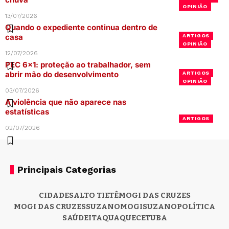
OPINIÃO
13/07/2026
Quando o expediente continua dentro de
casa
ARTIGOS
OPINIÃO
12/07/2026
PEC 6×1: proteção ao trabalhador, sem
abrir mão do desenvolvimento
ARTIGOS
OPINIÃO
03/07/2026
A violência que não aparece nas
estatísticas
ARTIGOS
02/07/2026
Principais Categorias
CIDADES
ALTO TIETÊ
MOGI DAS CRUZES
MOGI DAS CRUZES
SUZANO
MOGI
SUZANO
POLÍTICA
SAÚDE
ITAQUAQUECETUBA