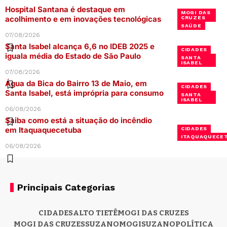
Hospital Santana é destaque em
MOGI DAS
acolhimento e em inovações tecnológicas
CRUZES
SAÚDE
07/08/2026
Santa Isabel alcança 6,6 no IDEB 2025 e
CIDADES
iguala média do Estado de São Paulo
SANTA
ISABEL
07/08/2026
Água da Bica do Bairro 13 de Maio, em
CIDADES
Santa Isabel, está imprópria para consumo
SANTA
ISABEL
06/08/2026
Saiba como está a situação do incêndio
em Itaquaquecetuba
CIDADES
ITAQUAQUECE
06/08/2026
Principais Categorias
CIDADES
ALTO TIETÊ
MOGI DAS CRUZES
MOGI DAS CRUZES
SUZANO
MOGI
SUZANO
POLÍTICA