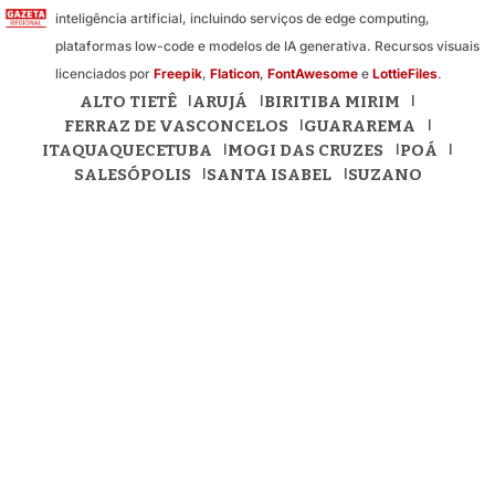
inteligência artificial, incluindo serviços de edge computing,
plataformas low-code e modelos de IA generativa. Recursos visuais
licenciados por
Freepik
,
Flaticon
,
FontAwesome
e
LottieFiles
.
ALTO TIETÊ
ARUJÁ
BIRITIBA MIRIM
FERRAZ DE VASCONCELOS
GUARAREMA
ITAQUAQUECETUBA
MOGI DAS CRUZES
POÁ
SALESÓPOLIS
SANTA ISABEL
SUZANO