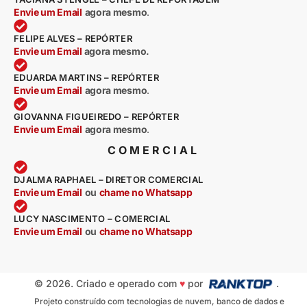
Envie um Email
agora mesmo
.
FELIPE ALVES – REPÓRTER
Envie um Email
agora mesmo.
EDUARDA MARTINS – REPÓRTER
Envie um Email
agora mesmo
.
GIOVANNA FIGUEIREDO – REPÓRTER
Envie um Email
agora mesmo
.
COMERCIAL
DJALMA RAPHAEL – DIRETOR COMERCIAL
Envie um Email
ou
chame no Whatsapp
LUCY NASCIMENTO – COMERCIAL
Envie um Email
ou
chame no Whatsapp
© 2026. Criado e operado com
♥
por
.
Projeto construído com tecnologias de nuvem, banco de dados e