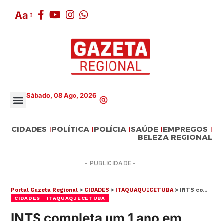
Aa
Sábado, 08 Ago, 2026
CIDADES
POLÍTICA
POLÍCIA
SAÚDE
EMPREGOS
BELEZA REGIONAL
- PUBLICIDADE -
Portal Gazeta Regional
>
CIDADES
>
ITAQUAQUECETUBA
>
INTS completa um 1 ano em Itaquá com altos índices de aprovação na UPA e CS
CIDADES
ITAQUAQUECETUBA
INTS completa um 1 ano em