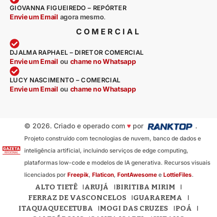
GIOVANNA FIGUEIREDO – REPÓRTER
Envie um Email
agora mesmo
.
COMERCIAL
DJALMA RAPHAEL – DIRETOR COMERCIAL
Envie um Email
ou
chame no Whatsapp
LUCY NASCIMENTO – COMERCIAL
Envie um Email
ou
chame no Whatsapp
© 2026. Criado e operado com
♥
por
.
Projeto construído com tecnologias de nuvem, banco de dados e
inteligência artificial, incluindo serviços de edge computing,
plataformas low-code e modelos de IA generativa. Recursos visuais
licenciados por
Freepik
,
Flaticon
,
FontAwesome
e
LottieFiles
.
ALTO TIETÊ
ARUJÁ
BIRITIBA MIRIM
FERRAZ DE VASCONCELOS
GUARAREMA
ITAQUAQUECETUBA
MOGI DAS CRUZES
POÁ