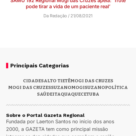
SAMU 192 Regional Mogi das Cruzes apela: ‘Trote
pode tirar a vida de um paciente real’
Da Redação
21/08/2021
Principais Categorias
CIDADES
ALTO TIETÊ
MOGI DAS CRUZES
MOGI DAS CRUZES
SUZANO
MOGI
SUZANO
POLÍTICA
SAÚDE
ITAQUAQUECETUBA
Sobre o Portal Gazeta Regional
Fundada por Laerton Santos no início dos anos
2000, a GAZETA tem como principal missão