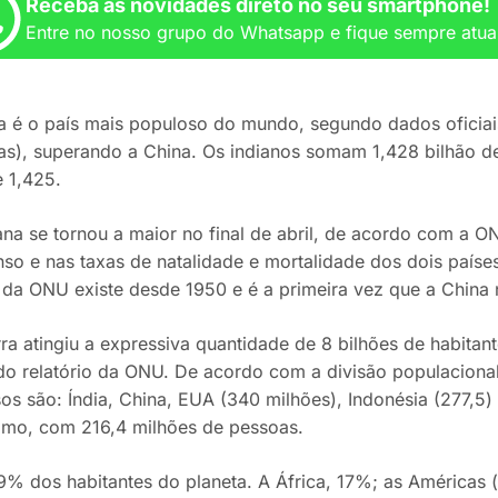
Receba as novidades direto no seu smartphone!
Entre no nosso grupo do Whatsapp e fique sempre atua
ia é o país mais populoso do mundo, segundo dados ofici
s), superando a China. Os indianos somam 1,428 bilhão d
e 1,425.
ana se tornou a maior no final de abril, de acordo com a 
o e nas taxas de natalidade e mortalidade dos dois países 
 da ONU existe desde 1950 e é a primeira vez que a China n
rra atingiu a expressiva quantidade de 8 bilhões de habit
o relatório da ONU. De acordo com a divisão populacional 
os são: Índia, China, EUA (340 milhões), Indonésia (277,5)
étimo, com 216,4 milhões de pessoas.
9% dos habitantes do planeta. A África, 17%; as Américas (