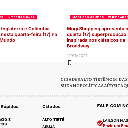
ES
INTERNACIONAL
MOGI DAS CRUZES
VARIEDADE
 Inglaterra e Colômbia
Mogi Shopping apresenta 
nesta quarta-feira (17) na
quarta (17) superprodução 
 Mundo
inspirada nos clássicos da
Broadway
6
15/06/2026
CIDADES
ALTO TIETÊ
MOGI DAS
SUZANO
POLÍTICA
SAÚDE
ITAQ
FALE COM N
 Rápidos
Cidades
CIO E
ALTO TIETÊ
LAILSON NAS
IOS
Envie um Ema
ARUJÁ