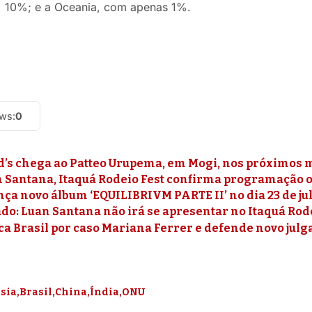
 10%; e a Oceania, com apenas 1%.
ews:
0
’s chega ao Patteo Urupema, em Mogi, nos próximos 
Santana, Itaquá Rodeio Fest confirma programação ofi
nça novo álbum ‘EQUILIBRIVM PARTE II’ no dia 23 de ju
o: Luan Santana não irá se apresentar no Itaquá Rod
ca Brasil por caso Mariana Ferrer e defende novo jul
sia
Brasil
China
Índia
ONU