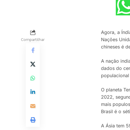
Agora, a Índ
Nações Unida
Compartilhar
chineses é d
A nação indi
dados do cens
populacional
O planeta Te
2022, segund
mais populos
Brasil é o s
A Ásia tem 5