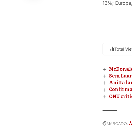
13%; Europa,
Total Vi
McDonald
Sem Luan 
Anitta la
Confirmad
ONU criti
MARCADO:
Á