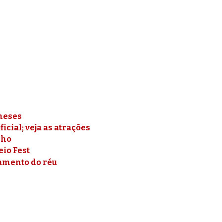
meses
cial; veja as atrações
lho
eio Fest
gamento do réu