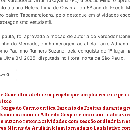
 os vereadores Artur Takayama (PL) e Josias Mineiro apr
to à aluna Helena Lima de Oliveira, do 5º ano da Escola 
o bairro Tabamarajoara, pelo destaque em atividades esco
protagonismo estudantil.
 pauta, foi aprovada a moção de autoria do vereador Denis
rinho do Mercado, em homenagem ao atleta Paulo Adriano
mo Paulinho Runners Suzano, pela conquista do 1º lugar n
a Ultra BM 2025, disputada no litoral norte de São Paulo.
ews:
0
e Guarulhos delibera projeto que amplia rede de pro
risco
Jorge do Carmo critica Tarcísio de Freitas durante g
olsonaro anuncia Alfredo Gaspar como candidato a vic
e Suzano retoma atividades com sessão ordinária nest
es Mirins de Arujá iniciam jornada no Legislativo c