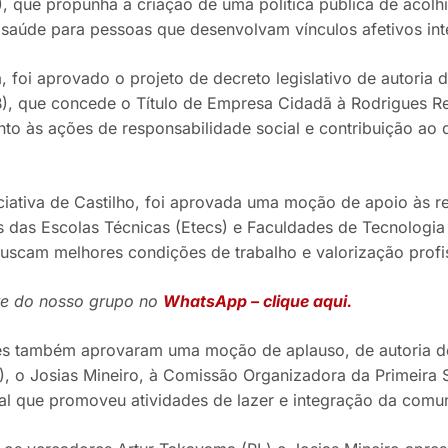
, que propunha a criação de uma política pública de acolh
 saúde para pessoas que desenvolvam vínculos afetivos in
, foi aprovado o projeto de decreto legislativo de autoria
B), que concede o Título de Empresa Cidadã à Rodrigues R
to às ações de responsabilidade social e contribuição a
iciativa de Castilho, foi aprovada uma moção de apoio às r
s das Escolas Técnicas (Etecs) e Faculdades de Tecnologia
uscam melhores condições de trabalho e valorização profis
te do nosso grupo no
WhatsApp – clique aqui.
s também aprovaram uma moção de aplauso, de autoria do 
), o Josias Mineiro, à Comissão Organizadora da Primeira
ral que promoveu atividades de lazer e integração da com