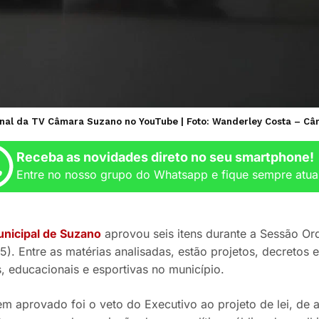
anal da TV Câmara Suzano no YouTube | Foto: Wanderley Costa – C
Receba as novidades direto no seu smartphone!
Entre no nosso grupo do Whatsapp e fique sempre atua
nicipal de Suzano
aprovou seis itens durante a Sessão Ord
 (5). Entre as matérias analisadas, estão projetos, decret
, educacionais e esportivas no município.
tem aprovado foi o veto do Executivo ao projeto de lei, de 