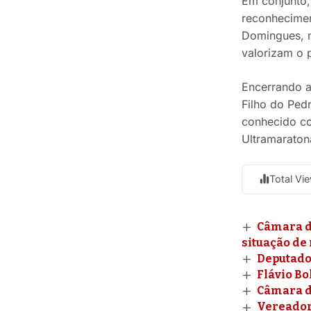
Em conjunto,
reconhecimen
Domingues, n
valorizam o 
Encerrando a
Filho do Ped
conhecido co
Ultramaraton
Total Vi
Câmara d
situação de 
Deputado 
Flávio B
Câmara d
Vereador