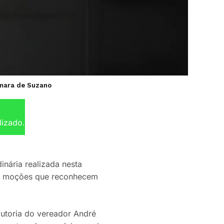
âmara de Suzano
lizado.
inária realizada nesta
os e moções que reconhecem
autoria do vereador André