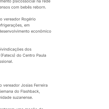
imento psicossocial na rede
tensos com bebês reborn.
 do vereador Rogério
efrigerações, em
o desenvolvimento econômico
eivindicações dos
 (Fatecs) do Centro Paula
sional.
vereador Josias Ferreira
 Semana do Flashback,
unidade suzanense.