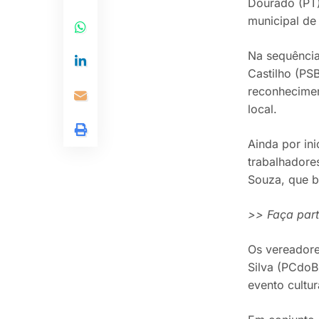
Dourado (PT)
municipal de
Na sequência
Castilho (PS
reconhecimen
local.
Ainda por in
trabalhadore
Souza, que b
>> Faça par
Os vereadore
Silva (PCdoB
evento cultu