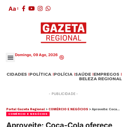
Aa
Domingo, 09 Ago, 2026
CIDADES
POLÍTICA
POLÍCIA
SAÚDE
EMPREGOS
BELEZA REGIONAL
- PUBLICIDADE -
Portal Gazeta Regional
>
COMÉRCIO E NEGÓCIOS
>
Aproveite: Coca-Cola oferece capacitação para 500 mogianas
COMÉRCIO E NEGÓCIOS
Aproveite: Coca-Cola oferece