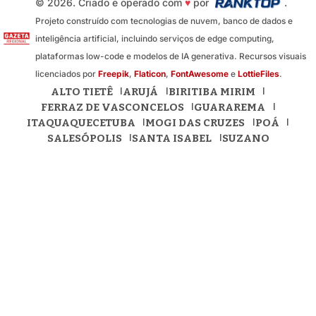
© 2026. Criado e operado com
♥
por
.
Projeto construído com tecnologias de nuvem, banco de dados e
inteligência artificial, incluindo serviços de edge computing,
plataformas low-code e modelos de IA generativa. Recursos visuais
licenciados por
Freepik
,
Flaticon
,
FontAwesome
e
LottieFiles
.
ALTO TIETÊ
ARUJÁ
BIRITIBA MIRIM
FERRAZ DE VASCONCELOS
GUARAREMA
ITAQUAQUECETUBA
MOGI DAS CRUZES
POÁ
SALESÓPOLIS
SANTA ISABEL
SUZANO