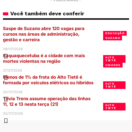
Você também deve conferir
Saspe de Suzano abre 120 vagas para
cursos nas áreas de administração,
EDUCAÇÃO
SUZANO
gestão e carreira
28/07/2026
Itaquaquecetuba é a cidade com mais
ALTO
mortes violentas na região
TIETÊ
CIDADES
27/07/2026
Menos de 1% da frota do Alto Tietê é
formada por veículos elétricos ou híbridos
ALTO
TIETÊ
22/07/2026
Trivia Trens assume operação das linhas
11, 12 e 13 nesta terça (21)
ALTO
TIETÊ
20/07/2026