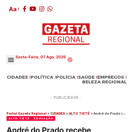
Aa
Sexta-Feira, 07 Ago, 2026
CIDADES
POLÍTICA
POLÍCIA
SAÚDE
EMPREGOS
BELEZA REGIONAL
- PUBLICIDADE -
Portal Gazeta Regional
>
CIDADES
>
ALTO TIETÊ
>
André do Prado recebe estudantes do Alto Tietê do Programa ‘Prontos pro Mundo’
ALTO TIETÊ
EDUCAÇÃO
André do Prado recebe