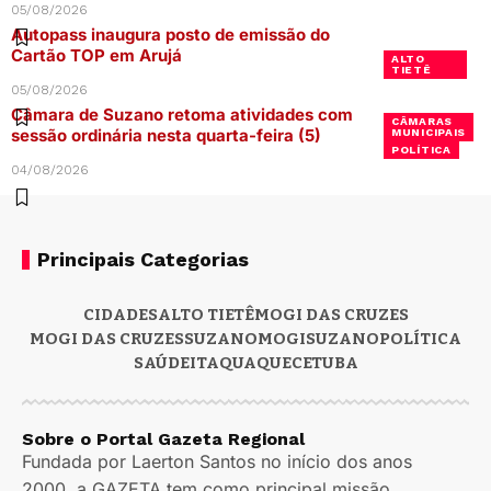
05/08/2026
Autopass inaugura posto de emissão do
Cartão TOP em Arujá
ALTO
TIETÊ
05/08/2026
Câmara de Suzano retoma atividades com
CÂMARAS
sessão ordinária nesta quarta-feira (5)
MUNICIPAIS
POLÍTICA
04/08/2026
Principais Categorias
CIDADES
ALTO TIETÊ
MOGI DAS CRUZES
MOGI DAS CRUZES
SUZANO
MOGI
SUZANO
POLÍTICA
SAÚDE
ITAQUAQUECETUBA
Sobre o Portal Gazeta Regional
Fundada por Laerton Santos no início dos anos
2000, a GAZETA tem como principal missão