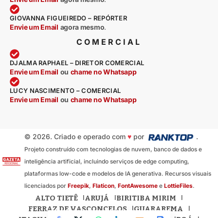
GIOVANNA FIGUEIREDO – REPÓRTER
Envie um Email
agora mesmo
.
COMERCIAL
DJALMA RAPHAEL – DIRETOR COMERCIAL
Envie um Email
ou
chame no Whatsapp
LUCY NASCIMENTO – COMERCIAL
Envie um Email
ou
chame no Whatsapp
© 2026. Criado e operado com
♥
por
.
Projeto construído com tecnologias de nuvem, banco de dados e
inteligência artificial, incluindo serviços de edge computing,
plataformas low-code e modelos de IA generativa. Recursos visuais
licenciados por
Freepik
,
Flaticon
,
FontAwesome
e
LottieFiles
.
ALTO TIETÊ
ARUJÁ
BIRITIBA MIRIM
FERRAZ DE VASCONCELOS
GUARAREMA