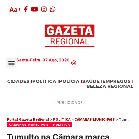
Aa
Sexta-Feira, 07 Ago, 2026
CIDADES
POLÍTICA
POLÍCIA
SAÚDE
EMPREGOS
BELEZA REGIONAL
- PUBLICIDADE -
Portal Gazeta Regional
>
POLÍTICA
>
CÂMARAS MUNICIPAIS
>
Tumulto na Câmara marca votação de Projeto de Lei que prejudica funcionalismo de Poá
CÂMARAS MUNICIPAIS
POLÍTICA
Tumulto na Câmara marca