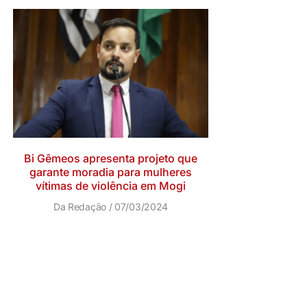
Bi Gêmeos apresenta projeto que
garante moradia para mulheres
vítimas de violência em Mogi
Da Redação
07/03/2024