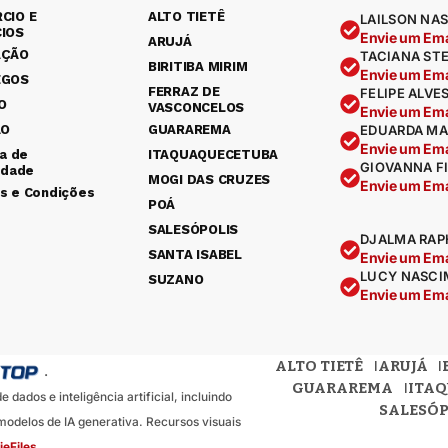
CIO E
ALTO TIETÊ
LAILSON NAS
IOS
Envie um Ema
ARUJÁ
AÇÃO
TACIANA ST
BIRITIBA MIRIM
Envie um Ema
EGOS
FERRAZ DE
FELIPE ALVE
O
VASCONCELOS
Envie um Ema
ÃO
GUARAREMA
EDUARDA MA
Envie um Ema
ca de
ITAQUAQUECETUBA
GIOVANNA F
idade
MOGI DAS CRUZES
Envie um Ema
s e Condições
POÁ
SALESÓPOLIS
DJALMA RAP
SANTA ISABEL
Envie um Ema
LUCY NASCI
SUZANO
Envie um Ema
ALTO TIETÊ
ARUJÁ
.
GUARAREMA
ITA
dados e inteligência artificial, incluindo
SALESÓP
odelos de IA generativa. Recursos visuais
ieFiles
.