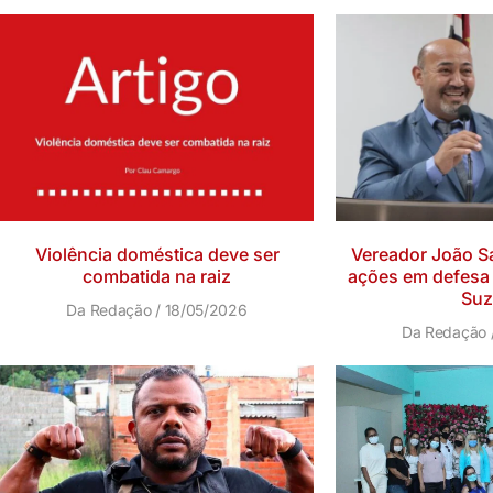
Violência doméstica deve ser
Vereador João Sa
combatida na raiz
ações em defesa
Suz
Da Redação
18/05/2026
Da Redação