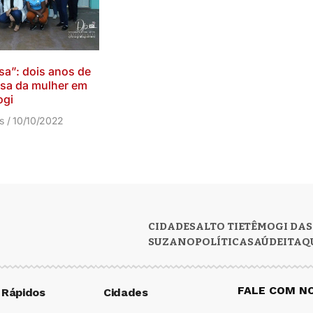
sa”: dois anos de
sa da mulher em
gi
os
10/10/2022
CIDADES
ALTO TIETÊ
MOGI DAS
SUZANO
POLÍTICA
SAÚDE
ITAQ
FALE COM N
 Rápidos
Cidades