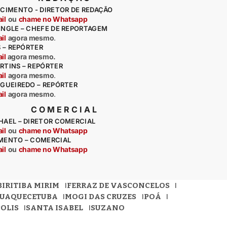
CIMENTO - DIRETOR DE REDAÇÃO
il
ou
chame no Whatsapp
ENGLE – CHEFE DE REPORTAGEM
il
agora mesmo
.
S – REPÓRTER
il
agora mesmo.
RTINS – REPÓRTER
il
agora mesmo
.
IGUEIREDO – REPÓRTER
il
agora mesmo
.
COMERCIAL
HAEL – DIRETOR COMERCIAL
il
ou
chame no Whatsapp
MENTO – COMERCIAL
il
ou
chame no Whatsapp
BIRITIBA MIRIM
FERRAZ DE VASCONCELOS
QUAQUECETUBA
MOGI DAS CRUZES
POÁ
OLIS
SANTA ISABEL
SUZANO