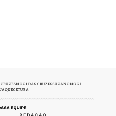
 CRUZES
MOGI DAS CRUZES
SUZANO
MOGI
UAQUECETUBA
OSSA EQUIPE
REDAÇÃO