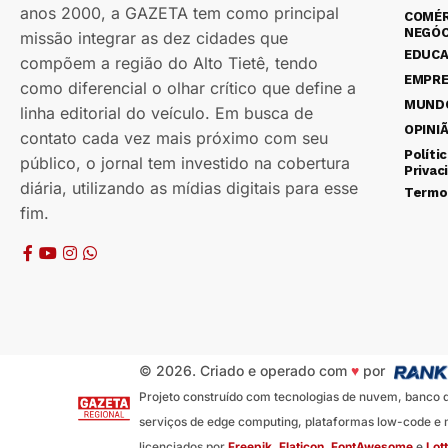
anos 2000, a GAZETA tem como principal
COMÉR
NEGÓC
missão integrar as dez cidades que
EDUC
compõem a região do Alto Tietê, tendo
EMPR
como diferencial o olhar crítico que define a
MUND
linha editorial do veículo. Em busca de
OPINI
contato cada vez mais próximo com seu
Políti
público, o jornal tem investido na cobertura
Privac
diária, utilizando as mídias digitais para esse
Termo
fim.
© 2026. Criado e operado com
♥
por
Projeto construído com tecnologias de nuvem, banco de 
serviços de edge computing, plataformas low-code e m
licenciados por
Freepik
,
Flaticon
,
FontAwesome
e
Lott