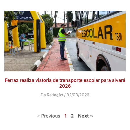
Ferraz realiza vistoria de transporte escolar para alvará
2026
Da Redação
02/03/2026
« Previous
1
2
Next »