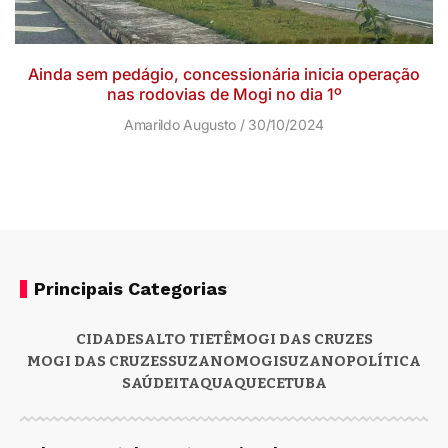
Ainda sem pedágio, concessionária inicia operação
nas rodovias de Mogi no dia 1º
Amarildo Augusto
30/10/2024
Principais Categorias
CIDADES
ALTO TIETÊ
MOGI DAS CRUZES
MOGI DAS CRUZES
SUZANO
MOGI
SUZANO
POLÍTICA
SAÚDE
ITAQUAQUECETUBA