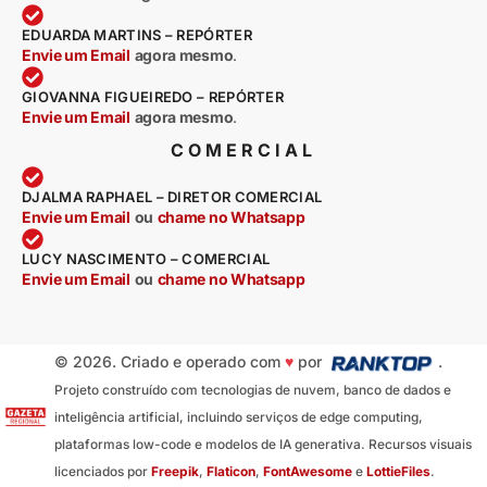
EDUARDA MARTINS – REPÓRTER
Envie um Email
agora mesmo
.
GIOVANNA FIGUEIREDO – REPÓRTER
Envie um Email
agora mesmo
.
COMERCIAL
DJALMA RAPHAEL – DIRETOR COMERCIAL
Envie um Email
ou
chame no Whatsapp
LUCY NASCIMENTO – COMERCIAL
Envie um Email
ou
chame no Whatsapp
© 2026. Criado e operado com
♥
por
.
Projeto construído com tecnologias de nuvem, banco de dados e
inteligência artificial, incluindo serviços de edge computing,
plataformas low-code e modelos de IA generativa. Recursos visuais
licenciados por
Freepik
,
Flaticon
,
FontAwesome
e
LottieFiles
.