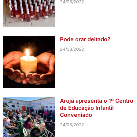
24/08/2022
Pode orar deitado?
24/08/2022
Arujá apresenta o 1º Centro
de Educação Infantil
Conveniado
24/08/2022