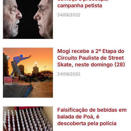
campanha petista
24/08/2022
Mogi recebe a 2ª Etapa do
Circuito Paulista de Street
Skate, neste domingo (28)
24/08/2022
Falsificação de bebidas em
balada de Poá, é
descoberta pela polícia