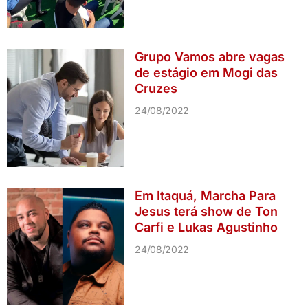
Grupo Vamos abre vagas
de estágio em Mogi das
Cruzes
24/08/2022
Em Itaquá, Marcha Para
Jesus terá show de Ton
Carfi e Lukas Agustinho
24/08/2022