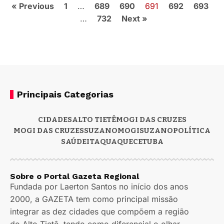
« Previous
1
…
689
690
691
692
693
…
732
Next »
Principais Categorias
CIDADES
ALTO TIETÊ
MOGI DAS CRUZES
MOGI DAS CRUZES
SUZANO
MOGI
SUZANO
POLÍTICA
SAÚDE
ITAQUAQUECETUBA
Sobre o Portal Gazeta Regional
Fundada por Laerton Santos no início dos anos
2000, a GAZETA tem como principal missão
integrar as dez cidades que compõem a região