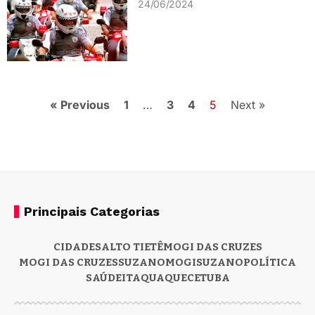
24/06/2024
« Previous
1
…
3
4
5
Next »
Principais Categorias
CIDADES
ALTO TIETÊ
MOGI DAS CRUZES
MOGI DAS CRUZES
SUZANO
MOGI
SUZANO
POLÍTICA
SAÚDE
ITAQUAQUECETUBA