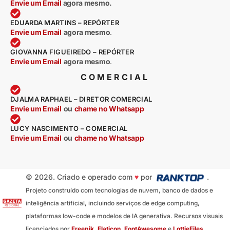
Envie um Email
agora mesmo.
EDUARDA MARTINS – REPÓRTER
Envie um Email
agora mesmo
.
GIOVANNA FIGUEIREDO – REPÓRTER
Envie um Email
agora mesmo
.
COMERCIAL
DJALMA RAPHAEL – DIRETOR COMERCIAL
Envie um Email
ou
chame no Whatsapp
LUCY NASCIMENTO – COMERCIAL
Envie um Email
ou
chame no Whatsapp
© 2026. Criado e operado com
♥
por
.
Projeto construído com tecnologias de nuvem, banco de dados e
inteligência artificial, incluindo serviços de edge computing,
plataformas low-code e modelos de IA generativa. Recursos visuais
licenciados por
Freepik
,
Flaticon
,
FontAwesome
e
LottieFiles
.